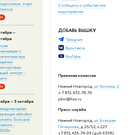
окурсников: старт
Сообщить о событии или
стресса
мероприятии
йн
ДОБАВЬ ВЫШКУ
нтября –
нтября
Telegram
нсив
Вконтакте
муникации с
YouTube
рагентами при
едении
неторговых
ций: импорт -
Приемная комиссия
орт»
Нижний Новгород,
ул. Костина, 2
йн
+ 7 831 432-78-76
pknn@hse.ru
тября – 3 октября
 Международная
Пресс-служба
еренция «Modern
metric Tools and
Нижний Новгород,
ул. Большая
cations –
Печерская
, д.25/12, к.227
2026»
+7 831 436-74-09 (доб.6358)