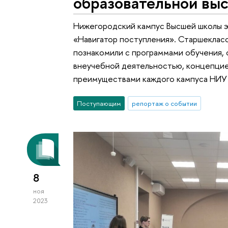
образовательной вы
Нижегородский кампус Высшей школы э
«Навигатор поступления». Старшекласс
познакомили с программами обучения,
внеучебной деятельностью, концепцией
преимуществами каждого кампуса НИУ
Поступающим
репортаж о событии
8
ноя
2023