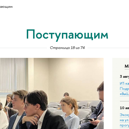
пающим
Поступающим
Страница 18 из 74
М
3 авг
ИТ-ка
Подр
«ВыШ
10 ав
Экск
на ул
прог