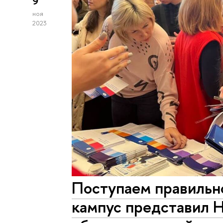
9
ноя
2023
Поступаем правильн
кампус представил