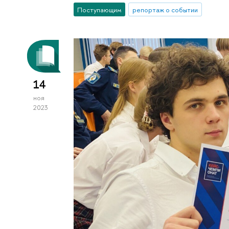
Поступающим
репортаж о событии
14
ноя
2023