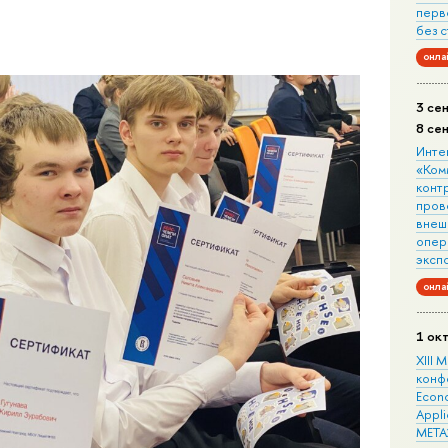
перв
без 
онла
3 се
8 се
Инте
«Ком
конт
пров
внеш
опера
эксп
онла
1 ок
XIII
конф
Econo
Appli
META