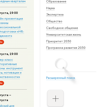
ведным кварталам
Образование
Наука
густа, 19:00
Экспертиза
йн-презентация
Общество
раммы
ессиональной
Свободное общение
подготовки «HR-
Университетская жизнь
джмент»
Приоритет 2030
йн
Программа развития 2030
густа, 19:00
ер-класс
поративные
оны: инструмент
ы, мотивации и
мственности»
Расширенный поиск
йн
вгуста –
вгуста
ийский для