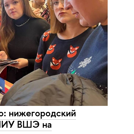
о: нижегородский
 НИУ ВШЭ на