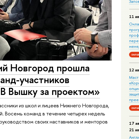
Запо
11 ав
Онла
прог
проф
пере
мене
онла
й Новгород прошла
12 ав
манд-участников
Маст
«Кор
«В Вышку за проектом»
опци
защит
прее
ассники из школ и лицеев Нижнего Новгорода,
онла
. Восемь команд в течение четырех недель
 руководством своих наставников и менторов
17 а
21 а
Англ