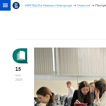
НИУ ВШЭ в Нижнем Новгороде
Новости
Посту
15
ноя
2023