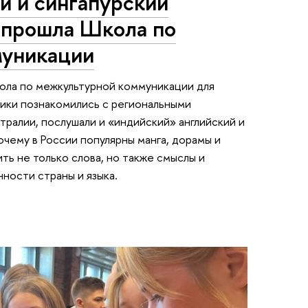
й и сингапурский
е прошла Школа по
муникации
ола по межкультурной коммуникации для
ники познакомились с региональными
ралии, послушали и «индийский» английский и
очему в России популярны манга, дорамы и
ить не только слова, но также смыслы и
ности страны и языка.