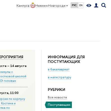
Кампус в
Нижнем Новгороде
РУС
EN
ИНФОРМАЦИЯ ДЛЯ
ЕРОПРИЯТИЯ
ПОСТУПАЮЩИХ
уста – 14 августа
в бакалавриат
никулы с
остковой школой
в магистратуру
Э головы»
РУБРИКИ
густа, 11:00
Все новости
урсия по корпусу
. Костина и
Поступающим
улка по