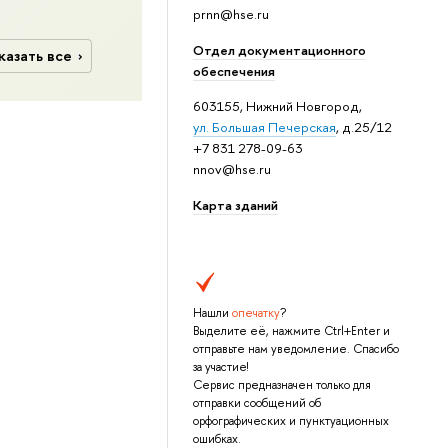
prnn@hse.ru
Отдел документационного
казать все
обеспечения
603155, Нижний Новгород,
ул. Большая Печерская
, д.25/12
+7 831 278-09-63
nnov@hse.ru
Карта зданий
Нашли
опечатку
?
Выделите её, нажмите Ctrl+Enter и
отправьте нам уведомление. Спасибо
за участие!
Сервис предназначен только для
отправки сообщений об
орфографических и пунктуационных
ошибках.