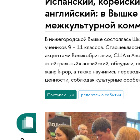
Испанский, корейски
английский: в Вышк
межкультурной ком
В нижегородской Вышке состоялась Шк
учеников 9 – 11 классов. Старшекласс
акцентами Великобритании, США и Авст
«нейтральный» английский, обсудили, п
жанр k-pop, а также научились перевод
ценности, соблюдая культурные особен
Поступающим
репортаж о событии