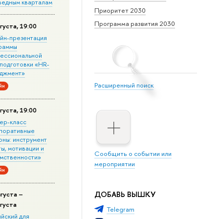
ведным кварталам
Приоритет 2030
Программа развития 2030
густа, 19:00
йн-презентация
раммы
ессиональной
подготовки «HR-
джмент»
Расширенный поиск
йн
густа, 19:00
ер-класс
поративные
оны: инструмент
ы, мотивации и
Сообщить о событии или
мственности»
мероприятии
йн
ДОБАВЬ ВЫШКУ
вгуста –
вгуста
Telegram
ийский для