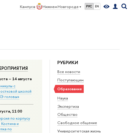
Кампус в
Нижнем Новгороде
РУС
EN
РУБРИКИ
ЕРОПРИЯТИЯ
Все новости
уста – 14 августа
Поступающим
никулы с
Образование
остковой школой
Э головы»
Наука
Экспертиза
густа, 11:00
Общество
урсия по корпусу
Свободное общение
. Костина и
улка по
Университетская жизнь