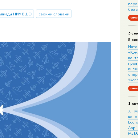
перв
без 
мпиады НИУ ВШЭ
своими словами
онла
3 се
8 се
Инте
«Ком
конт
пров
внеш
опера
эксп
онла
1 ок
XIII
конф
Econo
Appli
META