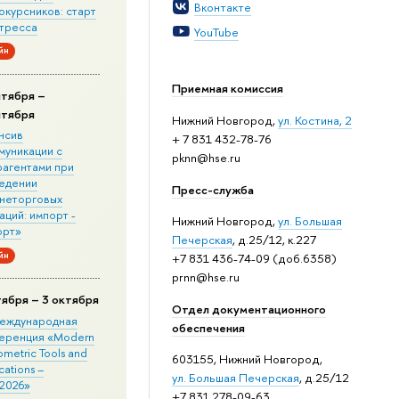
Вконтакте
окурсников: старт
стресса
YouTube
йн
Приемная комиссия
нтября –
нтября
Нижний Новгород,
ул. Костина, 2
нсив
+ 7 831 432-78-76
муникации с
pknn@hse.ru
рагентами при
едении
Пресс-служба
неторговых
ций: импорт -
Нижний Новгород,
ул. Большая
орт»
Печерская
, д.25/12, к.227
йн
+7 831 436-74-09 (доб.6358)
prnn@hse.ru
тября – 3 октября
Отдел документационного
 Международная
обеспечения
еренция «Modern
metric Tools and
603155, Нижний Новгород,
cations –
ул. Большая Печерская
, д.25/12
2026»
+7 831 278-09-63