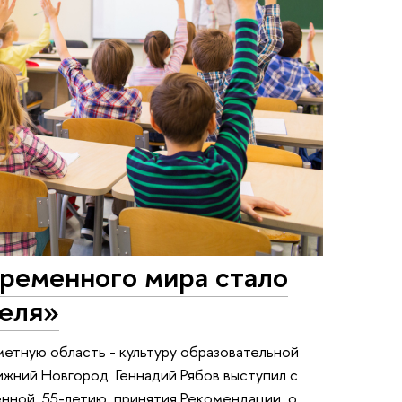
ременного мира стало
теля»
етную область - культуру образовательной
ижний Новгород Геннадий Рябов выступил с
щенной 55-летию принятия Рекомендации о