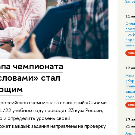
Запо
11 ав
Онла
прог
проф
пере
мене
онла
апа чемпионата
12 ав
словами» стал
Маст
«Кор
ающим
опци
защит
прее
ероссийского чемпионата сочинений «Своими
онла
1/22 учебном году проводят 23 вуза России,
го и определить уровень своей
17 а
жет каждый: задания направлены на проверку
21 а
Англ