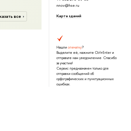
nnov@hse.ru
Карта зданий
казать все
Нашли
опечатку
?
Выделите её, нажмите Ctrl+Enter и
отправьте нам уведомление. Спасибо
за участие!
Сервис предназначен только для
отправки сообщений об
орфографических и пунктуационных
ошибках.