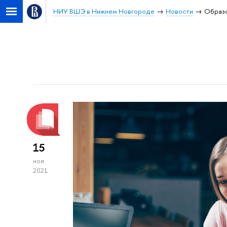
НИУ ВШЭ в Нижнем Новгороде
Новости
Образ
15
ноя
2021