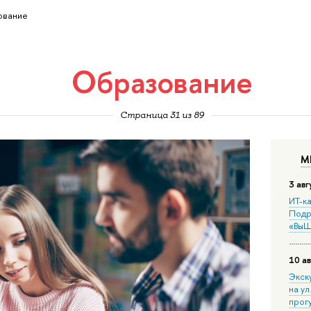
ование
Образование
Страница 31 из 89
М
3 авг
ИТ-ка
Подр
«ВыШ
10 ав
Экск
на ул
прог