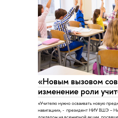
«Новым вызовом сов
изменение роли учи
«Учителю нужно осваивать новую предм
навигации», - президент НИУ ВШЭ – Н
докладом на всемирной акции, посвя