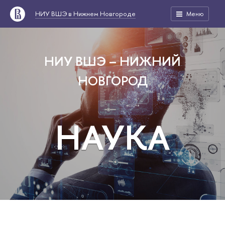
НИУ ВШЭ в Нижнем Новгороде
Меню
НИУ ВШЭ – НИЖНИЙ
НОВГОРОД
НАУКА