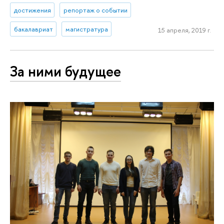
достижения
репортаж о событии
бакалавриат
магистратура
15 апреля, 2019 г.
За ними будущее