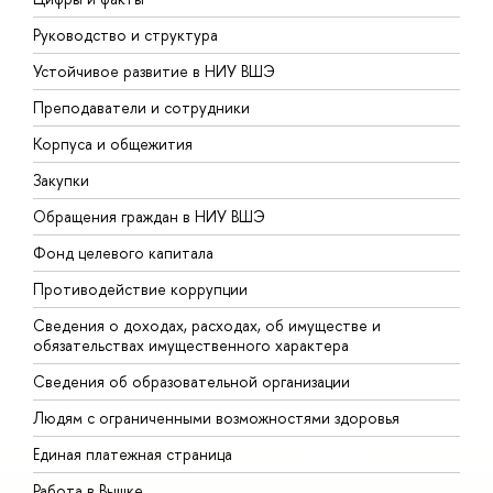
Руководство и структура
Д
Устойчивое развитие в НИУ ВШЭ
О
Преподаватели и сотрудники
П
Корпуса и общежития
В
Закупки
П
Обращения граждан в НИУ ВШЭ
А
Фонд целевого капитала
Д
Противодействие коррупции
Ц
Сведения о доходах, расходах, об имуществе и
Б
обязательствах имущественного характера
О
Сведения об образовательной организации
О
Людям с ограниченными возможностями здоровья
Единая платежная страница
Работа в Вышке