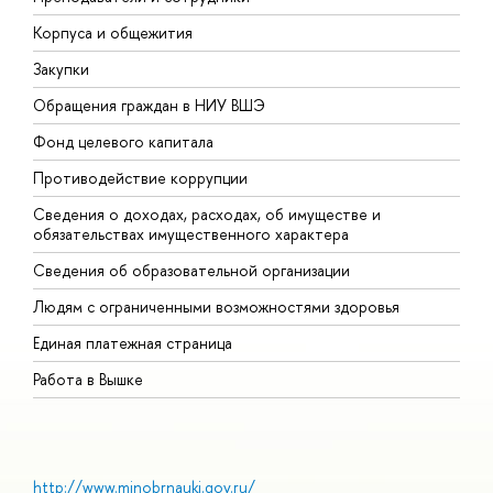
Корпуса и общежития
В
Закупки
П
Обращения граждан в НИУ ВШЭ
А
Фонд целевого капитала
Д
Противодействие коррупции
Ц
Сведения о доходах, расходах, об имуществе и
Б
обязательствах имущественного характера
О
Сведения об образовательной организации
О
Людям с ограниченными возможностями здоровья
Единая платежная страница
Работа в Вышке
http://www.minobrnauki.gov.ru/