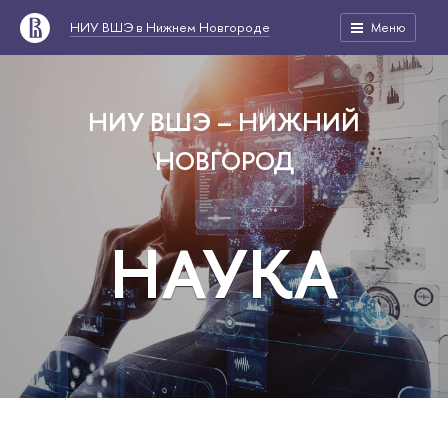
НИУ ВШЭ в Нижнем Новгороде
Меню
НИУ ВШЭ – НИЖНИЙ
НОВГОРОД
НАУКА