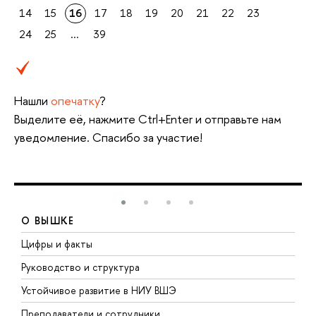
14
15
16
17
18
19
20
21
22
23
24
25
...
39
Нашли
опечатку
?
Выделите её, нажмите Ctrl+Enter и отправьте нам
уведомление. Спасибо за участие!
О ВЫШКЕ
Цифры и факты
Л
Руководство и структура
Д
Устойчивое развитие в НИУ ВШЭ
О
Преподаватели и сотрудники
П