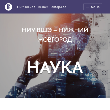
НИУ ВШЭ в Нижнем Новгороде
Меню
НИУ ВШЭ – НИЖНИЙ
НОВГОРОД
НАУКА