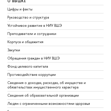
О ВЫШКЕ
Цифры и факты
Л
Руководство и структура
Д
Устойчивое развитие в НИУ ВШЭ
О
Преподаватели и сотрудники
П
Корпуса и общежития
В
Закупки
П
Обращения граждан в НИУ ВШЭ
А
Фонд целевого капитала
Д
Противодействие коррупции
Ц
Сведения о доходах, расходах, об имуществе и
Б
обязательствах имущественного характера
О
Сведения об образовательной организации
О
Людям с ограниченными возможностями здоровья