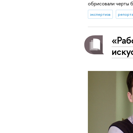
обрисовали черты 
экспертиза
репорта
«Раб
иску