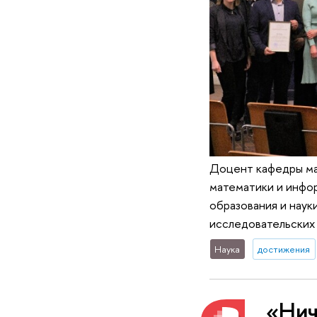
Доцент кафедры ма
математики и инфо
образования и наук
исследовательских 
Наука
достижения
«Нич