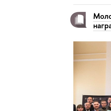
Моло
нагр