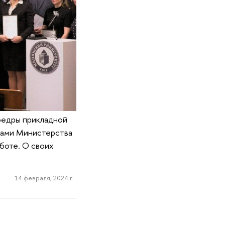
федры прикладной
тами Министерства
боте. О своих
14 февраля, 2024 г.