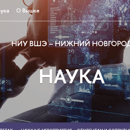
ука
О Вышке
НИУ ВШЭ – НИЖНИЙ НОВГОРО
НАУКА