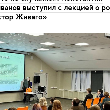
ванов выступил с лекцией о р
тор Живаго»