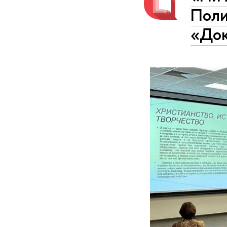
Поли
«Док