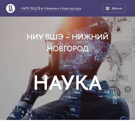
НИУ ВШЭ в Нижнем Новгороде
Меню
НИУ ВШЭ – НИЖНИЙ
НОВГОРОД
НАУКА