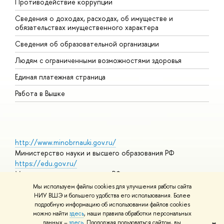
Противодействие коррупции
Ц
Сведения о доходах, расходах, об имуществе и
Б
обязательствах имущественного характера
О
Сведения об образовательной организации
О
Людям с ограниченными возможностями здоровья
Единая платежная страница
Работа в Вышке
http://www.minobrnauki.gov.ru/
Министерство науки и высшего образования РФ
https://edu.gov.ru/
Министерство просвещения РФ
https://elearning.hse.ru/mooc
Мы используем файлы cookies для улучшения работы сайта
Массовые открытые онлайн-курсы
НИУ ВШЭ и большего удобства его использования. Более
подробную информацию об использовании файлов cookies
можно найти
здесь
, наши правила обработки персональных
данных –
здесь
. Продолжая пользоваться сайтом, вы