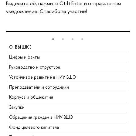
Выделите её, нажмите Ctrl+Enter и отправьте нам
уведомление. Спасибо за участие!
О ВЫШКЕ
Цифры и факты
Л
Руководство и структура
Д
Устойчивое развитие в НИУ ВШЭ
О
Преподаватели и сотрудники
П
Корпуса и общежития
В
Закупки
П
Обращения граждан в НИУ ВШЭ
А
Фонд целевого капитала
Д