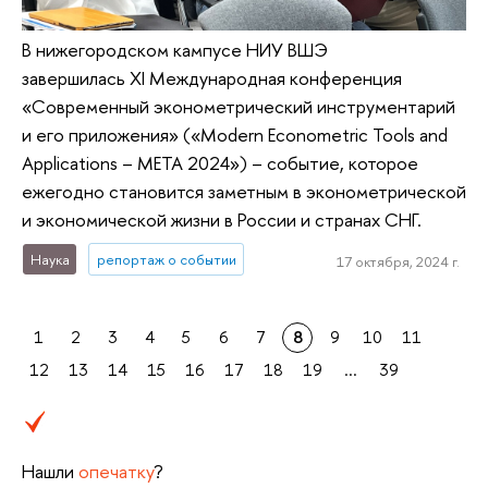
В нижегородском кампусе НИУ ВШЭ
завершилась XI Международная конференция
«Современный эконометрический инструментарий
и его приложения» («Modern Econometric Tools and
Applications – META 2024») – событие, которое
ежегодно становится заметным в эконометрической
и экономической жизни в России и странах СНГ.
Наука
репортаж о событии
17 октября, 2024 г.
1
2
3
4
5
6
7
8
9
10
11
12
13
14
15
16
17
18
19
...
39
Нашли
опечатку
?