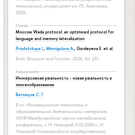
технический университет им. Р.Е. Алексеева,
2026.
Статья
Moscow Wada protocol: an optimised protocol for
language and memory lateralization
Provlotskaya I.
,
Minnigulova A.
, Gordeyeva E. et al.
Brain Structure and Function. 2026. Vol. 231.
Глава в книге
Иммерсивная реальность - новая реальность в
лингвообразовании
Ватлецов С. Г.
В кн.: Инновационные технологии в
образовательной деятельности: материалы
XXVIII Международной научно-методической
конференции, г. Н. Новгород, 5.02.2026 г.. Н.
Новгород: Нижегородский государственный