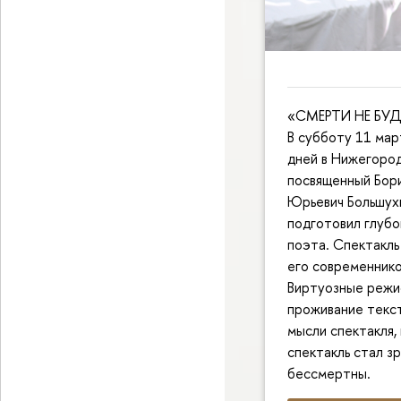
«СМЕРТИ НЕ БУДЕ
В субботу 11 мар
дней в Нижегоро
посвященный Бори
Юрьевич Большухи
подготовил глуб
поэта. Спектакль
его современник
Виртуозные режис
проживание текст
мысли спектакля,
спектакль стал з
бессмертны.