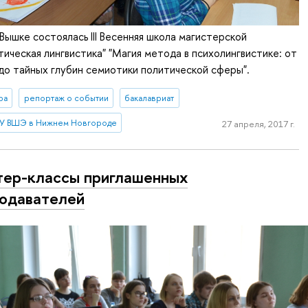
Вышке состоялась III Весенняя школа магистерской
ическая лингвистика" "Магия метода в психолингвистике: от
до тайных глубин семиотики политической сферы".
ра
репортаж о событии
бакалавриат
У ВШЭ в Нижнем Новгороде
27 апреля, 2017 г.
ер-классы приглашенных
одавателей