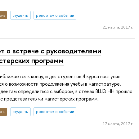
знь
студенты
репортаж о событии
21 марта, 2017 г.
т о встрече с руководителями
стерских программ
иближается к концу, и для студентов 4 курса наступил
ся о возможности продолжения учёбы в магистратуре.
удентам определиться с выбором, в стенах ВШЭ НН прошло
 с представителями магистерских программ.
знь
студенты
репортаж о событии
17 марта, 2017 г.