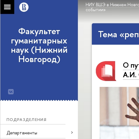
НИУ ВШЭ в Нижнем Новг
событии»
Факультет
Тема «реп
гуманитарных
наук (Нижний
Новгород)
О пу
А.И.
ПОДРАЗДЕЛЕНИЯ
Департаменты