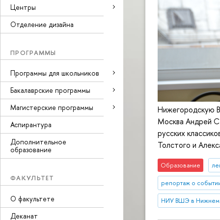
Центры
Отделение дизайна
ПРОГРАММЫ
Программы для школьников
Бакалаврские программы
Магистерские программы
Нижегородскую В
Москва Андрей Се
Аспирантура
русских классико
Дополнительное
Толстого и Алек
образование
Образование
ле
ФАКУЛЬТЕТ
репортаж о событи
О факультете
НИУ ВШЭ в Нижнем
Деканат