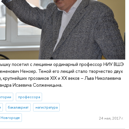
ышку посетил с лекциями ординарный профессор НИУ ВШЭ
менович Немзер. Темой его лекций стало творчество двух
в, крупнейших прозаиков XIX и XX веков – Льва Николаевича
сандра Исаевича Солженицына.
ктории
профессора
и
бакалавриат
магистратура
 Новгороде
24 мая, 2017 г.