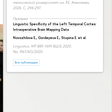
технический университет им. Р.Е. Алексеева,
2026.
С. 294-297.
Препринт
Linguistic Specificity of the Left Temporal Cortex:
Intraoperative Brain Mapping Data
Novozhilova E.
,
Gordeyeva E.
,
Stupina E.
et al.
Linguistics. WP BRP. НИУ ВШЭ, 2020.
No. 94/LNG/2020.
Все публикации