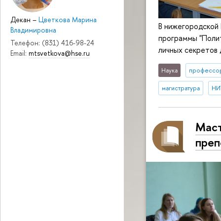
Декан
–
Цветкова Марина
В нижегородской 
Владимировна
программы "Полит
Телефон: (831) 416-98-24
личных секретов 
Email:
mtsvetkova@hse.ru
Наука
профессо
магистратура
НИ
Маст
преп