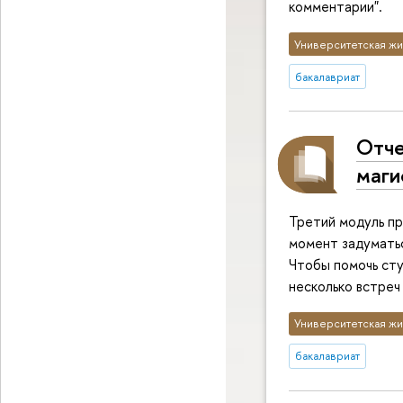
комментарии".
Университетская жи
бакалавриат
Отче
маги
Третий модуль пр
момент задумать
Чтобы помочь ст
несколько встреч
Университетская жи
бакалавриат