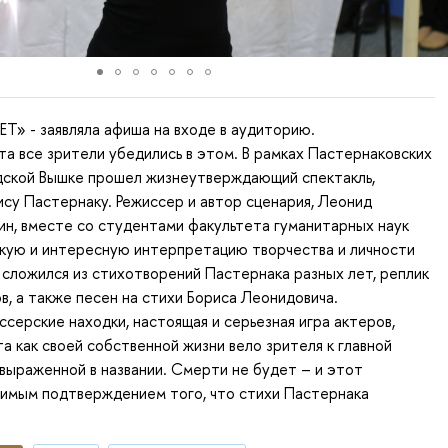
Т» - заявляла афиша на входе в аудиторию.
та все зрители убедились в этом. В рамках Пастернаковских
дской Вышке прошел жизнеутверждающий спектакль,
су Пастернаку. Режиссер и автор сценария, Леонид
н, вместе со студентами факультета гуманитарных наук
окую и интересную интерпретацию творчества и личности
 сложился из стихотворений Пастернака разных лет, реплик
ов, а также песен на стихи Бориса Леонидовича.
серские находки, настоящая и серьезная игра актеров,
а как своей собственной жизни вело зрителя к главной
 выраженной в названии. Смерти не будет – и этот
римым подтверждением того, что стихи Пастернака