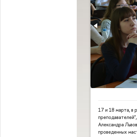
17 и 18 марта, в
преподавателей",
Александра Льво
проведенных маст