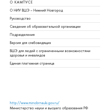
О КАМПУСЕ
ОБР
О НИУ ВШЭ – Нижний Новгород
Бакал
Руководство
Магис
Сведения об образовательной организации
Второ
Подразделения
Высше
Версия для слабовидящих
Курсы
ВШЭ для людей с ограниченными возможностями
Профе
здоровья и инвалидов
Регио
Единая платежная страница
Языко
Выпус
Обрат
http://www.minobrnauki.gov.ru/
Министерство науки и высшего образования РФ