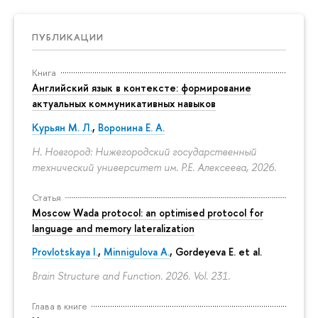
ПУБЛИКАЦИИ
Книга
Английский язык в контексте: формирование
актуальных коммуникативных навыков
Курьян М. Л.
,
Воронина Е. А.
Н. Новгород: Нижегородский государственный
технический университет им. Р.Е. Алексеева, 2026.
Статья
Moscow Wada protocol: an optimised protocol for
language and memory lateralization
Provlotskaya I.
,
Minnigulova A.
, Gordeyeva E. et al.
Brain Structure and Function. 2026. Vol. 231.
Глава в книге