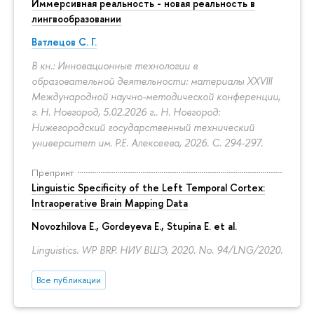
Иммерсивная реальность - новая реальность в
лингвообразовании
Ватлецов С. Г.
В кн.: Инновационные технологии в
образовательной деятельности: материалы XXVIII
Международной научно-методической конференции,
г. Н. Новгород, 5.02.2026 г.. Н. Новгород:
Нижегородский государственный технический
университет им. Р.Е. Алексеева, 2026.
С. 294-297.
Препринт
Linguistic Specificity of the Left Temporal Cortex:
Intraoperative Brain Mapping Data
Novozhilova E.
,
Gordeyeva E.
,
Stupina E.
et al.
Linguistics. WP BRP. НИУ ВШЭ, 2020. No. 94/LNG/2020.
Все публикации