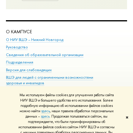
О КАМПУСЕ
ОБ
О НИУ ВШЭ – Нижний Новгород
Бак
Руководство
Маг
Сведения об образовательной организации
Вт
Подразделения
Вы
Версия для слабовидящих
Ку
ВШЭ для людей с ограниченными возможностями
Пр
здоровья и инвалидов
Рег
Единая платежная страница
Яз
Мы используем файлы cookies для улучшения работы сайта
Вы
НИУ ВШЭ и большего удобства его использования. Более
подробную информацию об использовании файлов cookies
Обр
можно найти
здесь
, наши правила обработки персональных
данных –
здесь
. Продолжая пользоваться сайтом, вы
✖
Редактору
подтверждаете, что были проинформированы об
© НИУ ВШЭ 1993–2026
Адреса и контакты
Условия использования
использовании файлов cookies сайтом НИУ ВШЭ и согласны
с нашими правилами обработки персональных данных. Вы
материалов
Политика конфиденциальности
Карта сайта