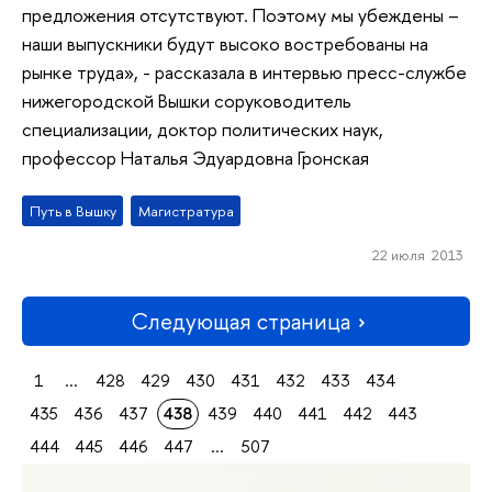
предложения отсутствуют. Поэтому мы убеждены –
наши выпускники будут высоко востребованы на
рынке труда», - рассказала в интервью пресс-службе
нижегородской Вышки соруководитель
специализации, доктор политических наук,
профессор Наталья Эдуардовна Гронская
Путь в Вышку
Магистратура
22 июля 2013
Следующая страница
1
...
428
429
430
431
432
433
434
435
436
437
438
439
440
441
442
443
444
445
446
447
...
507