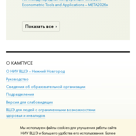
Econometric Tools and Applications – META2026»
Показать все
О КАМПУСЕ
ОБ
О НИУ ВШЭ – Нижний Новгород
Бак
Руководство
Маг
Сведения об образовательной организации
Вт
Подразделения
Вы
Версия для слабовидящих
Ку
ВШЭ для людей с ограниченными возможностями
Пр
здоровья и инвалидов
Рег
Единая платежная страница
Яз
Мы используем файлы cookies для улучшения работы сайта
Вы
НИУ ВШЭ и большего удобства его использования. Более