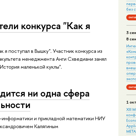
перв
без 
онла
ели конкурса "Как я
3 се
8 се
Инте
 я поступал в Вышку". Участник конкурса из
«Ком
конт
акультета менеджмента Анги Схведиани занял
пров
История маленькой куклы".
внеш
опера
эксп
онла
одится ни одна сфера
льности
1 ок
XIII
конф
с-информатики и прикладной математики НИУ
Econo
ксандровичем Калягиным
Appli
META