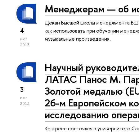
Менеджерам — об и
Декан Высшей школы менеджмента ВШЭ 
4
как использовать при обучении менед
музыкальные произведения.
июл
2013
Научный руководите
ЛАТАС Панос М. Па
Золотой медалью (
3
июл
26-м Европейском ко
2013
исследованию опера
Конгресс состоялся в университете Са