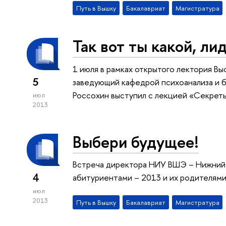
Путь в Вышку
Бакалавриат
Магистратура
Так вот ты какой, ли
1 июля в рамках открытого лектория В
5
заведующий кафедрой психоанализа и 
Россохин выступил с лекцией «Секреты
июл
2013
Выбери будущее!
Встреча директора НИУ ВШЭ – Нижний 
4
абитуриентами – 2013 и их родителям
июл
2013
Путь в Вышку
Бакалавриат
Магистратура