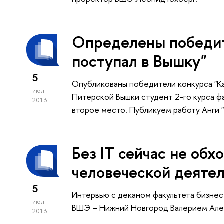
Определены победит
поступал в Вышку"
5
Опубликованы победители конкурса "Как
июл
Питерской Вышки студент 2-го курса ф
2013
второе место. Публикуем работу Анги "
Без IT сейчас не обх
человеческой деяте
5
Интервью с деканом факультета бизне
июл
ВШЭ – Нижний Новгород Валерием Але
2013