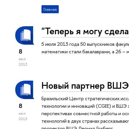
Главная
"Теперь я могу сдела
5 июля 2013 года 50 выпускников факул
8
математики стали бакалаврами, а 26 – 
июл
2013
Новый партнер ВШЭ 
Бразильский Центр стратегических иссл
8
технологии и инноваций (CGEE) и ВШЭ
перспективах совместной работы и осн
июл
2013
технологий в двух странах рассказыва
проректор ВШЭ Леонид Гохберг.