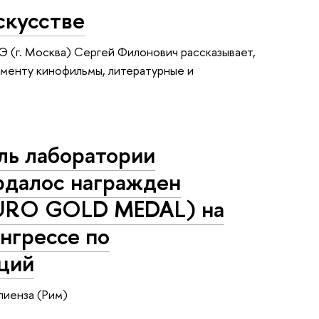
скусстве
(г. Москва) Сергей Филонович рассказывает,
жменту кинофильмы, литературные и
ль лаборатории
рдалос награжден
EURO GOLD MEDAL) на
нгрессе по
ций
пиенза (Рим)