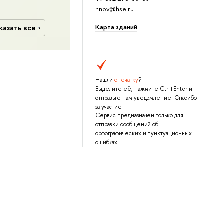
nnov@hse.ru
Карта зданий
казать все
Нашли
опечатку
?
Выделите её, нажмите Ctrl+Enter и
отправьте нам уведомление. Спасибо
за участие!
Сервис предназначен только для
отправки сообщений об
орфографических и пунктуационных
ошибках.