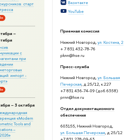
Вконтакте
окурсников: старт
стресса
YouTube
йн
Приемная комиссия
нтября –
нтября
Нижний Новгород,
ул. Костина, 2
нсив
+ 7 831 432-78-76
муникации с
pknn@hse.ru
рагентами при
едении
Пресс-служба
неторговых
ций: импорт -
Нижний Новгород,
ул. Большая
орт»
Печерская
, д.25/12, к.227
йн
+7 831 436-74-09 (доб.6358)
prnn@hse.ru
тября – 3 октября
Отдел документационного
 Международная
обеспечения
еренция «Modern
metric Tools and
603155, Нижний Новгород,
cations –
ул. Большая Печерская
, д.25/12
2026»
+7 831 278-09-63