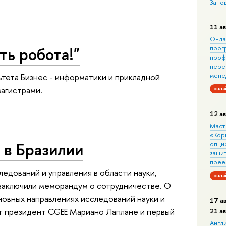
Запо
11 ав
Онла
ть робота!"
прог
проф
пере
мене
ьтета Бизнес - информатики и прикладной
магистрами.
онла
12 ав
Маст
«Кор
в Бразилии
опци
защит
прее
едований и управления в области науки,
онла
 заключили меморандум о сотрудничестве. О
овных направлениях исследований науки и
17 а
ют президент CGEE Мариано Лаплане и первый
21 а
Англ