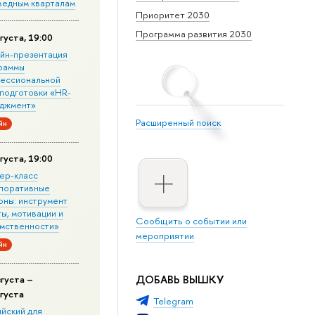
ведным кварталам
Приоритет 2030
Программа развития 2030
густа, 19:00
йн-презентация
раммы
ессиональной
подготовки «HR-
джмент»
Расширенный поиск
йн
густа, 19:00
ер-класс
поративные
оны: инструмент
ы, мотивации и
Сообщить о событии или
мственности»
мероприятии
йн
ДОБАВЬ ВЫШКУ
вгуста –
вгуста
Telegram
ийский для