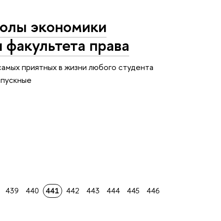
олы экономики
 факультета права
самых приятных в жизни любого студента
ыпускные
439
440
441
442
443
444
445
446