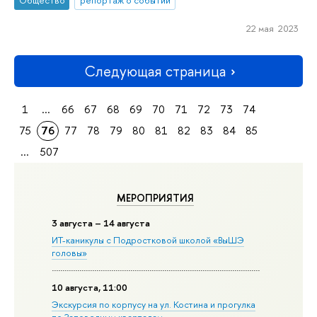
22 мая 2023
Следующая страница
1
...
66
67
68
69
70
71
72
73
74
75
76
77
78
79
80
81
82
83
84
85
...
507
МЕРОПРИЯТИЯ
3 августа – 14 августа
ИТ-каникулы с Подростковой школой «ВыШЭ
головы»
10 августа, 11:00
Экскурсия по корпусу на ул. Костина и прогулка
по Заповедным кварталам