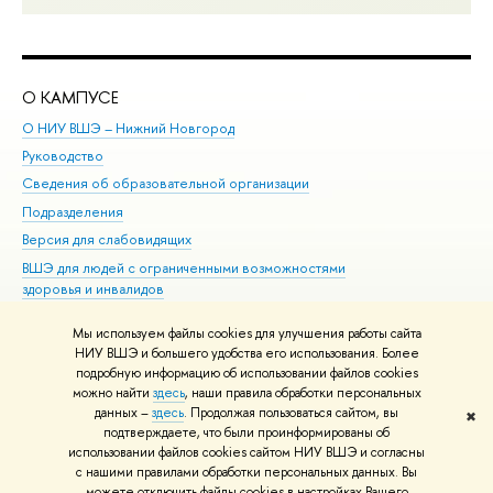
О КАМПУСЕ
ОБ
О НИУ ВШЭ – Нижний Новгород
Бак
Руководство
Маг
Сведения об образовательной организации
Вт
Подразделения
Вы
Версия для слабовидящих
Ку
ВШЭ для людей с ограниченными возможностями
Пр
здоровья и инвалидов
Рег
Единая платежная страница
Яз
Мы используем файлы cookies для улучшения работы сайта
Вы
НИУ ВШЭ и большего удобства его использования. Более
подробную информацию об использовании файлов cookies
Обр
можно найти
здесь
, наши правила обработки персональных
данных –
здесь
. Продолжая пользоваться сайтом, вы
✖
Редактору
подтверждаете, что были проинформированы об
© НИУ ВШЭ 1993–2026
Адреса и контакты
Условия использования
использовании файлов cookies сайтом НИУ ВШЭ и согласны
с нашими правилами обработки персональных данных. Вы
материалов
Политика конфиденциальности
Карта сайта
можете отключить файлы cookies в настройках Вашего