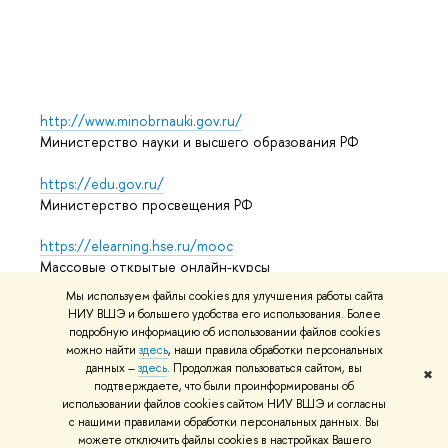
Выпус
Обрат
http://www.minobrnauki.gov.ru/
Министерство науки и высшего образования РФ
https://edu.gov.ru/
Министерство просвещения РФ
https://elearning.hse.ru/mooc
Массовые открытые онлайн-курсы
Мы используем файлы cookies для улучшения работы сайта
НИУ ВШЭ и большего удобства его использования. Более
подробную информацию об использовании файлов cookies
© НИУ ВШЭ 1993–2026
Адреса и контакты
Условия
можно найти
здесь
, наши правила обработки персональных
использования материалов
Политика конфиденциальности
данных –
здесь
. Продолжая пользоваться сайтом, вы
✖
Карта сайта
подтверждаете, что были проинформированы об
использовании файлов cookies сайтом НИУ ВШЭ и согласны
Редактору
с нашими правилами обработки персональных данных. Вы
можете отключить файлы cookies в настройках Вашего