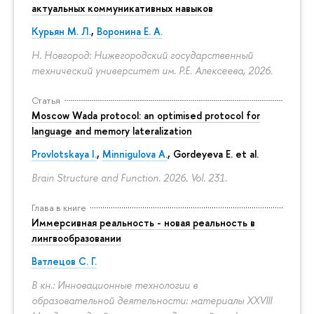
актуальных коммуникативных навыков
Курьян М. Л.
,
Воронина Е. А.
Н. Новгород: Нижегородский государственный
технический университет им. Р.Е. Алексеева, 2026.
Статья
Moscow Wada protocol: an optimised protocol for
language and memory lateralization
Provlotskaya I.
,
Minnigulova A.
, Gordeyeva E. et al.
Brain Structure and Function. 2026. Vol. 231.
Глава в книге
Иммерсивная реальность - новая реальность в
лингвообразовании
Ватлецов С. Г.
В кн.: Инновационные технологии в
образовательной деятельности: материалы XXVIII