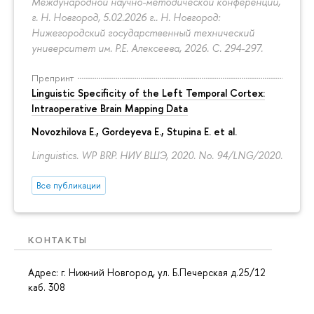
Международной научно-методической конференции,
г. Н. Новгород, 5.02.2026 г.. Н. Новгород:
Нижегородский государственный технический
университет им. Р.Е. Алексеева, 2026.
С. 294-297.
Препринт
Linguistic Specificity of the Left Temporal Cortex:
Intraoperative Brain Mapping Data
Novozhilova E.
,
Gordeyeva E.
,
Stupina E.
et al.
Linguistics. WP BRP. НИУ ВШЭ, 2020. No. 94/LNG/2020.
Все публикации
КОНТАКТЫ
Адрес: г. Нижний Новгород, ул. Б.Печерская д.25/12
каб. 308