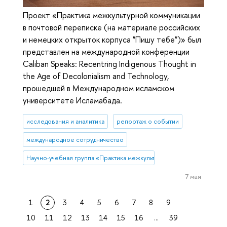
Проект «Практика межкультурной коммуникации
в почтовой переписке (на материале российских
и немецких открыток корпуса "Пишу тебе")» был
представлен на международной конференции
Caliban Speaks: Recentring Indigenous Thought in
the Age of Decolonialism and Technology,
прошедшей в Международном исламском
университете Исламабада.
исследования и аналитика
репортаж о событии
международное сотрудничество
Научно-учебная группа «Практика межкультурной коммуникации в 
7 мая
1
2
3
4
5
6
7
8
9
10
11
12
13
14
15
16
...
39