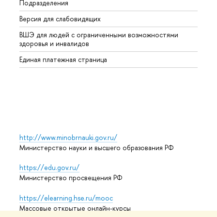
Подразделения
Высше
Версия для слабовидящих
Курсы
ВШЭ для людей с ограниченными возможностями
Профе
здоровья и инвалидов
Регио
Единая платежная страница
Языко
Выпус
Обрат
http://www.minobrnauki.gov.ru/
Министерство науки и высшего образования РФ
https://edu.gov.ru/
Министерство просвещения РФ
https://elearning.hse.ru/mooc
Массовые открытые онлайн-курсы