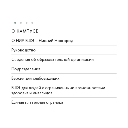
О КАМПУСЕ
ОБР
О НИУ ВШЭ – Нижний Новгород
Бакал
Руководство
Магис
Сведения об образовательной организации
Второ
Подразделения
Высше
Версия для слабовидящих
Курсы
ВШЭ для людей с ограниченными возможностями
Профе
здоровья и инвалидов
Регио
Единая платежная страница
Языко
Выпус
Обрат