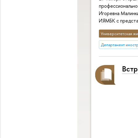
профессиональной
Игоревна Малинк
ИЯМБК с предста
Университетская жи
Департамент иност
Встр