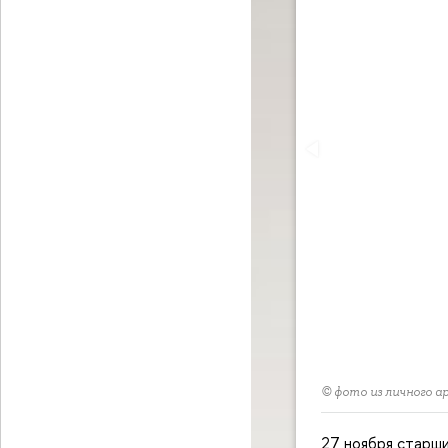
© фото из личного 
27 ноября старш