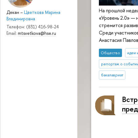
На прошлой неде
Декан
–
Цветкова Марина
«Уровень 2.0» — 
Владимировна
стремится развив
Телефон: (831) 416-98-24
Среди участников
Email:
mtsvetkova@hse.ru
Анастасия Павлов
Общество
идеи 
репортаж о событи
бакалавриат
Встр
пред