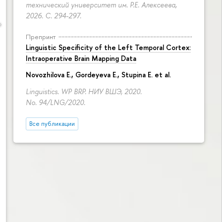
технический университет им. Р.Е. Алексеева,
2026.
С. 294-297.
Препринт
Linguistic Specificity of the Left Temporal Cortex:
Intraoperative Brain Mapping Data
Novozhilova E.
,
Gordeyeva E.
,
Stupina E.
et al.
Linguistics. WP BRP. НИУ ВШЭ, 2020.
No. 94/LNG/2020.
Все публикации