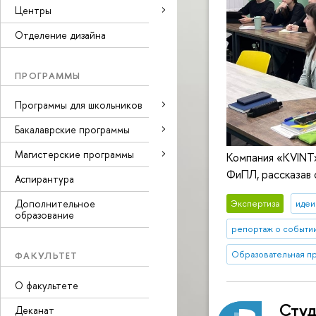
Центры
Отделение дизайна
ПРОГРАММЫ
Программы для школьников
Бакалаврские программы
Магистерские программы
Компания «KVINT
ФиПЛ, рассказав
Аспирантура
Дополнительное
Экспертиза
идеи
образование
репортаж о событи
Образовательная пр
ФАКУЛЬТЕТ
О факультете
Студ
Деканат