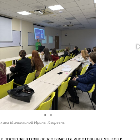
архива Малинкиной Ирины Игоревны
ие преподаватели департамента иностранных языков и