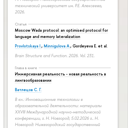
технический университет им. Р.Е. Алексеева,
2026.
Статья
Moscow Wada protocol: an optimised protocol for
language and memory lateralization
Provlotskaya I.
,
Minnigulova A.
, Gordeyeva E. et al.
Brain Structure and Function. 2026. Vol. 231.
Глава в книге
Иммерсивная реальность - новая реальность в
лингвообразовании
Ватлецов С. Г.
В кн.: Инновационные технологии в
образовательной деятельности: материалы
XXVIII Международной научно-методической
конференции, г. Н. Новгород, 5.02.2026 г.. Н.
Новгород: Нижегородский государственный