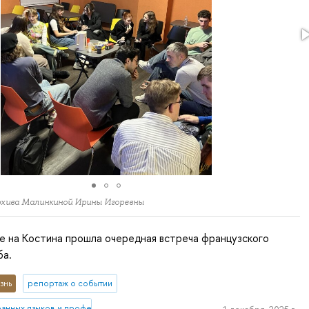
архива Малинкиной Ирины Игоревны
се на Костина прошла очередная встреча французского
ба.
знь
репортаж о событии
ранных языков и профессиональной коммуникации