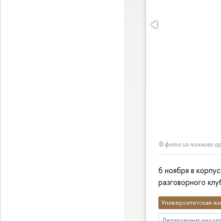
© фото из личного 
6 ноября в корпу
разговорного клу
Университетская жи
Департамент иност