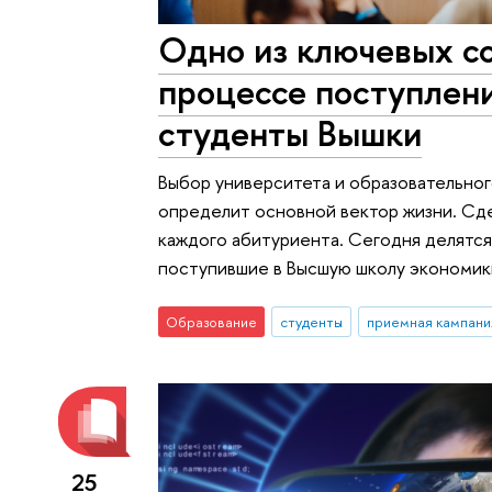
Одно из ключевых со
процессе поступлен
студенты Вышки
Выбор университета и образовательного
определит основной вектор жизни. Сде
каждого абитуриента. Сегодня делятс
поступившие в Высшую школу экономики
Образование
студенты
приемная кампани
25