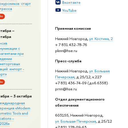
Вконтакте
окурсников: старт
стресса
YouTube
йн
Приемная комиссия
нтября –
нтября
Нижний Новгород,
ул. Костина, 2
нсив
+ 7 831 432-78-76
муникации с
pknn@hse.ru
рагентами при
едении
Пресс-служба
неторговых
ций: импорт -
Нижний Новгород,
ул. Большая
орт»
Печерская
, д.25/12, к.227
йн
+7 831 436-74-09 (доб.6358)
prnn@hse.ru
тября – 3 октября
Отдел документационного
 Международная
обеспечения
еренция «Modern
metric Tools and
603155, Нижний Новгород,
cations –
ул. Большая Печерская
, д.25/12
2026»
+7 831 278-09-63