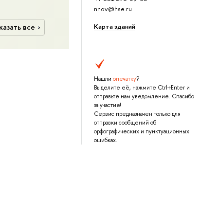
nnov@hse.ru
Карта зданий
казать все
Нашли
опечатку
?
Выделите её, нажмите Ctrl+Enter и
отправьте нам уведомление. Спасибо
за участие!
Сервис предназначен только для
отправки сообщений об
орфографических и пунктуационных
ошибках.