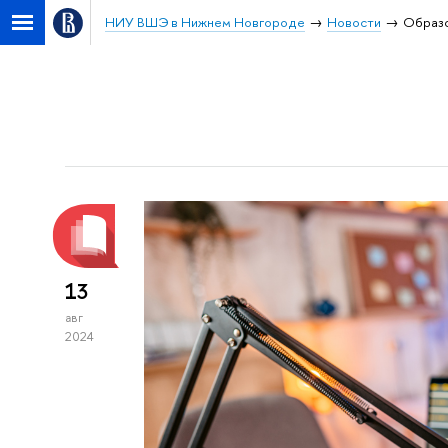
НИУ ВШЭ в Нижнем Новгороде
Новости
Образ
13
авг
2024