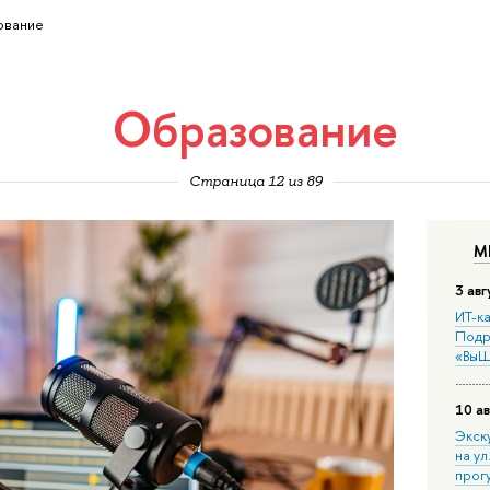
ование
Образование
Страница 12 из 89
М
3 авг
ИТ-ка
Подр
«ВыШ
10 ав
Экск
на ул
прог