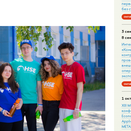
перв
без 
онла
3 се
8 се
Инте
«Ком
конт
пров
внеш
опера
эксп
онла
1 ок
XIII
конф
Econo
Appli
META