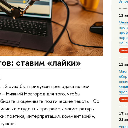
Запо
11 ав
Онла
прог
проф
пере
мене
онла
ов: ставим «лайки»
12 ав
м
Маст
«Кор
опци
.. Slova» был придуман преподавателями
защит
прее
 – Нижний Новгород для того, чтобы
онла
азбирать и оценивать поэтические тексты. Со
нились и студенты программы магистратуры
17 а
и: поэтика, интерпретация, комментарий»,
21 а
пусков.
Англ