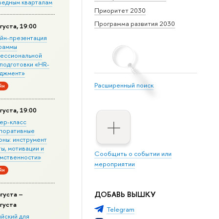
ведным кварталам
Приоритет 2030
Программа развития 2030
густа, 19:00
йн-презентация
раммы
ессиональной
подготовки «HR-
джмент»
Расширенный поиск
йн
густа, 19:00
ер-класс
поративные
оны: инструмент
ы, мотивации и
Сообщить о событии или
мственности»
мероприятии
йн
ДОБАВЬ ВЫШКУ
вгуста –
вгуста
Telegram
ийский для