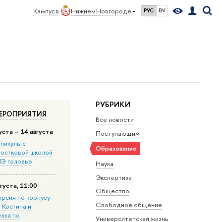
Кампус в
Нижнем Новгороде
РУС
EN
РУБРИКИ
ЕРОПРИЯТИЯ
Все новости
уста – 14 августа
Поступающим
никулы с
Образование
остковой школой
Э головы»
Наука
Экспертиза
густа, 11:00
Общество
урсия по корпусу
Свободное общение
. Костина и
улка по
Университетская жизнь