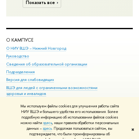
Показать все
О КАМПУСЕ
ОБ
О НИУ ВШЭ – Нижний Новгород
Бак
Руководство
Маг
Сведения об образовательной организации
Вт
Подразделения
Вы
Версия для слабовидящих
Ку
ВШЭ для людей с ограниченными возможностями
Пр
здоровья и инвалидов
Рег
Единая платежная страница
Яз
Мы используем файлы cookies для улучшения работы сайта
Вы
НИУ ВШЭ и большего удобства его использования. Более
подробную информацию об использовании файлов cookies
Обр
можно найти
здесь
, наши правила обработки персональных
данных –
здесь
. Продолжая пользоваться сайтом, вы
✖
Редактору
подтверждаете, что были проинформированы об