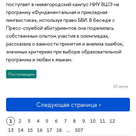
поступает в нижегородский кампус НИУ ВШЭ на
программу «Фундаментальная и прикладная
лингвистика», используя право БВИ. В беседе с
Пресс-службой абитуриентов она поделилась
собственным опытом участия в олимпиадах,
рассказала о важности принятия и анализа ошибок,
значимых критериях при выборе образовательной
программы и любви к языкам.
Поступающим
23 июля
Следующая страница
1
2
3
4
5
6
7
8
9
10
11
12
13
14
15
16
17
18
...
507