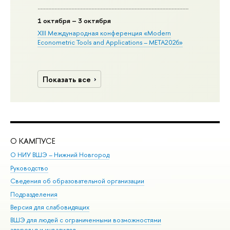
1 октября – 3 октября
XIII Международная конференция «Modern
Econometric Tools and Applications – META2026»
Показать все
О КАМПУСЕ
ОБ
О НИУ ВШЭ – Нижний Новгород
Бак
Руководство
Маг
Сведения об образовательной организации
Вт
Подразделения
Вы
Версия для слабовидящих
Ку
ВШЭ для людей с ограниченными возможностями
Пр
здоровья и инвалидов