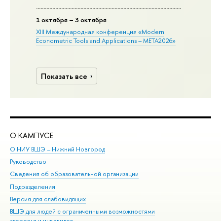
1 октября – 3 октября
XIII Международная конференция «Modern
Econometric Tools and Applications – META2026»
Показать все
О КАМПУСЕ
ОБ
О НИУ ВШЭ – Нижний Новгород
Бак
Руководство
Маг
Сведения об образовательной организации
Вт
Подразделения
Вы
Версия для слабовидящих
Ку
ВШЭ для людей с ограниченными возможностями
Пр
здоровья и инвалидов