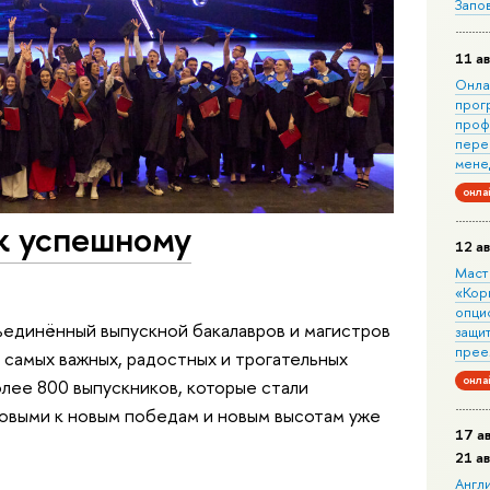
Запо
11 ав
Онла
прог
проф
пере
мене
онла
к успешному
12 ав
Маст
«Кор
опци
ъединённый выпускной бакалавров и магистров
защит
прее
самых важных, радостных и трогательных
онла
лее 800 выпускников, которые стали
овыми к новым победам и новым высотам уже
17 а
21 а
Англ