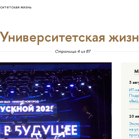
ситетская жизнь
Университетская жизн
Страница 4 из 87
М
3 авг
ИТ-ка
Подр
«ВыШ
10 ав
Экск
на ул
прог