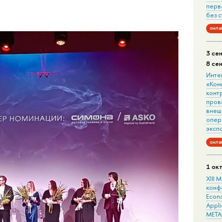
перв
без 
онла
3 се
8 се
Инте
«Ком
конт
пров
внеш
опера
эксп
онла
1 ок
XIII
конф
Econo
Appli
META