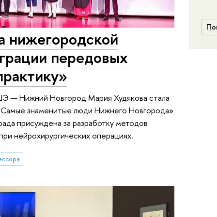
По
га нижегородской
грации передовых
практику»
ШЭ — Нижний Новгород Мария Худякова стала
 Самые знаменитые люди Нижнего Новгорода»
града присуждена за разработку методов
при нейрохирургических операциях.
ессора