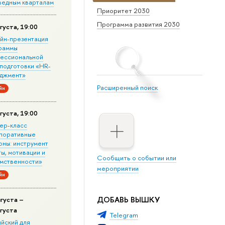
ведным кварталам
Приоритет 2030
Программа развития 2030
густа, 19:00
йн-презентация
раммы
ессиональной
подготовки «HR-
джмент»
Расширенный поиск
йн
густа, 19:00
ер-класс
поративные
оны: инструмент
ы, мотивации и
Сообщить о событии или
мственности»
мероприятии
йн
ДОБАВЬ ВЫШКУ
вгуста –
вгуста
Telegram
ийский для