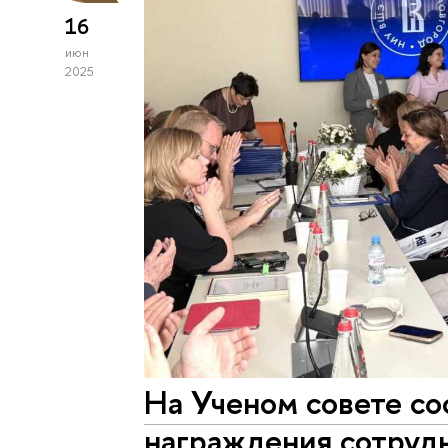
16
июн
2025
На Ученом совете с
награждения сотру