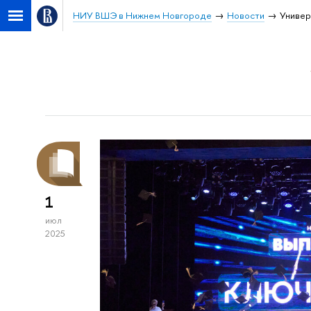
НИУ ВШЭ в Нижнем Новгороде
Новости
Универ
1
июл
2025