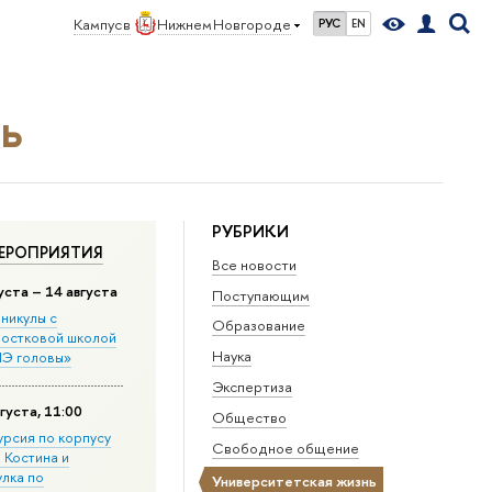
Кампус в
Нижнем Новгороде
РУС
EN
ь
РУБРИКИ
ЕРОПРИЯТИЯ
Все новости
уста – 14 августа
Поступающим
никулы с
Образование
остковой школой
Наука
Э головы»
Экспертиза
густа, 11:00
Общество
урсия по корпусу
Свободное общение
. Костина и
улка по
Университетская жизнь