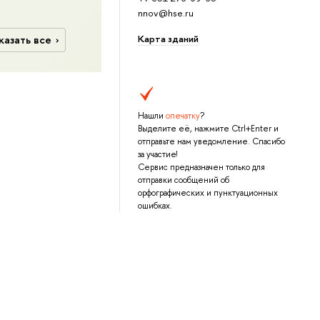
nnov@hse.ru
Карта зданий
казать все
Нашли
опечатку
?
Выделите её, нажмите Ctrl+Enter и
отправьте нам уведомление. Спасибо
за участие!
Сервис предназначен только для
отправки сообщений об
орфографических и пунктуационных
ошибках.