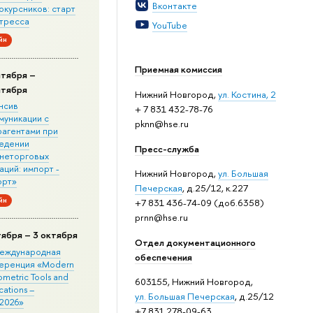
Вконтакте
окурсников: старт
стресса
YouTube
йн
Приемная комиссия
нтября –
нтября
Нижний Новгород,
ул. Костина, 2
нсив
+ 7 831 432-78-76
муникации с
pknn@hse.ru
рагентами при
едении
Пресс-служба
неторговых
ций: импорт -
Нижний Новгород,
ул. Большая
орт»
Печерская
, д.25/12, к.227
йн
+7 831 436-74-09 (доб.6358)
prnn@hse.ru
тября – 3 октября
Отдел документационного
 Международная
обеспечения
еренция «Modern
metric Tools and
603155, Нижний Новгород,
cations –
ул. Большая Печерская
, д.25/12
2026»
+7 831 278-09-63