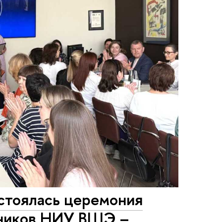
остоялась церемония
дников НИУ ВШЭ –