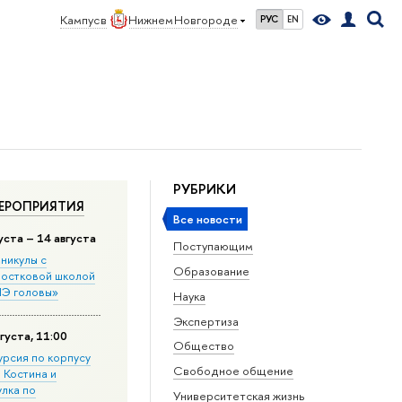
Кампус в
Нижнем Новгороде
РУС
EN
РУБРИКИ
ЕРОПРИЯТИЯ
Все новости
уста – 14 августа
Поступающим
никулы с
Образование
остковой школой
Э головы»
Наука
Экспертиза
густа, 11:00
Общество
урсия по корпусу
Свободное общение
. Костина и
улка по
Университетская жизнь