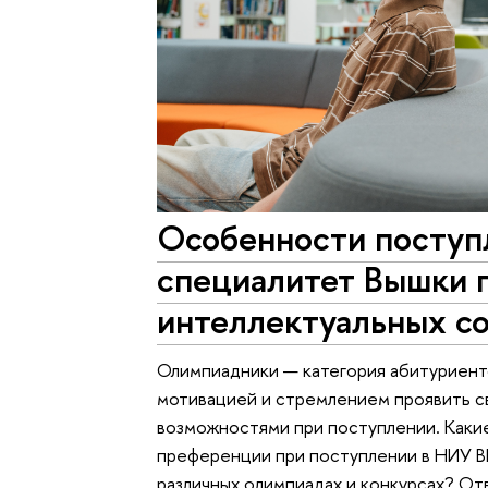
Особенности поступл
специалитет Вышки 
интеллектуальных с
Олимпиадники — категория абитуриент
мотивацией и стремлением проявить с
возможностями при поступлении. Каки
преференции при поступлении в НИУ ВШ
различных олимпиадах и конкурсах? От