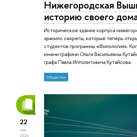
Нижегородская Вышк
историю своего дом
Историческое здание корпуса нижегор
хранило секреты, которые теперь откр
студентов программы «Филология». Ког
имени графини Ольги Васильевны Кутай
графа Павла Ипполитовича Кутайсова.
Общество
22
мая
2025