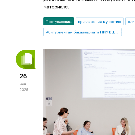
материале.
Поступающим
приглашение к участию
оли
Абитуриентам бакалавриата НИУ ВШЭ—Нижний Новгород
26
мая
2025