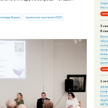
перв
без 
онла
мпиады Вышки
приемная кампания 2025
3 се
8 се
Инте
«Ком
конт
пров
внеш
опера
эксп
онла
1 ок
XIII
конф
Econo
Appli
META