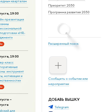
ведным кварталам
Приоритет 2030
Программа развития 2030
густа, 19:00
йн-презентация
раммы
ессиональной
подготовки «HR-
джмент»
Расширенный поиск
йн
густа, 19:00
ер-класс
поративные
оны: инструмент
ы, мотивации и
Сообщить о событии или
мственности»
мероприятии
йн
ДОБАВЬ ВЫШКУ
вгуста –
вгуста
Telegram
ийский для