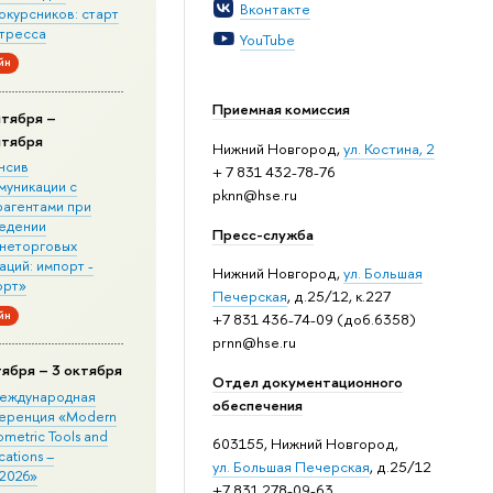
Вконтакте
окурсников: старт
стресса
YouTube
йн
Приемная комиссия
нтября –
нтября
Нижний Новгород,
ул. Костина, 2
нсив
+ 7 831 432-78-76
муникации с
pknn@hse.ru
рагентами при
едении
Пресс-служба
неторговых
ций: импорт -
Нижний Новгород,
ул. Большая
орт»
Печерская
, д.25/12, к.227
йн
+7 831 436-74-09 (доб.6358)
prnn@hse.ru
тября – 3 октября
Отдел документационного
 Международная
обеспечения
еренция «Modern
metric Tools and
603155, Нижний Новгород,
cations –
ул. Большая Печерская
, д.25/12
2026»
+7 831 278-09-63