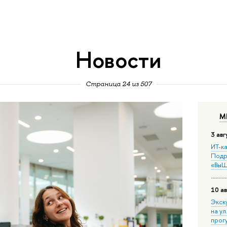
Новости
Страница 24 из 507
М
3 авг
ИТ-ка
Подр
«ВыШ
10 ав
Экск
на ул
прог