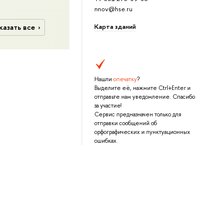
nnov@hse.ru
Карта зданий
казать все
Нашли
опечатку
?
Выделите её, нажмите Ctrl+Enter и
отправьте нам уведомление. Спасибо
за участие!
Сервис предназначен только для
отправки сообщений об
орфографических и пунктуационных
ошибках.