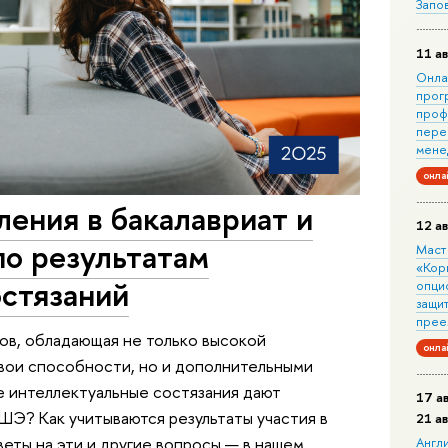
Запо
11 ав
Онла
прог
проф
пере
мене
онла
ения в бакалавриат и
12 ав
по результатам
Маст
«Кор
остязаний
опци
защит
прее
ов, обладающая не только высокой
онла
вои способности, но и дополнительными
е интеллектуальные состязания дают
17 а
Э? Как учитываются результаты участия в
21 а
веты на эти и другие вопросы — в нашем
Англ