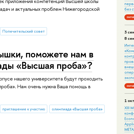
чек приложения компетенций Высшей школы
перв
задач и актуальных проблем Нижегородской
без 
онла
Попечительский совет
3 се
8 се
Инте
ышки, поможете нам в
«Ком
конт
ады «Высшая проба»?
пров
внеш
опера
эксп
 корпусе нашего университета будут проходить
роба». Нам очень нужна Ваша помощь в
онла
1 ок
XIII
приглашение к участию
олимпиада «Высшая проба»
конф
Econo
Appli
META