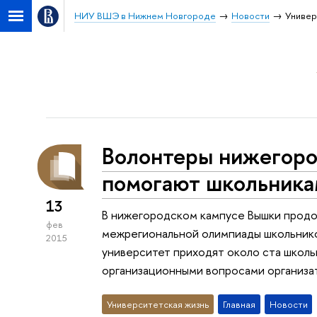
НИУ ВШЭ в Нижнем Новгороде
Новости
Универ
Волонтеры нижегор
помогают школьник
13
В нижегородском кампусе Вышки продо
фев
межрегиональной олимпиады школьнико
2015
университет приходят около ста школь
организационными вопросами организа
Университетская жизнь
Главная
Новости