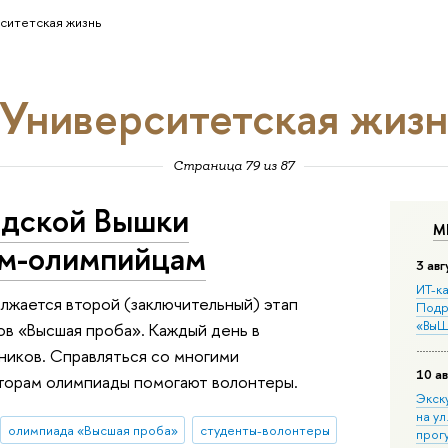
ситетская жизнь
Университетская жизн
Страница 79 из 87
одской Вышки
М
ам-олимпийцам
3 авг
ИТ-ка
лжается второй (заключительный) этап
Подр
«ВыШ
в «Высшая проба». Каждый день в
ников. Справляться со многими
10 ав
торам олимпиады помогают волонтеры.
Экск
на ул
олимпиада «Высшая проба»
студенты-волонтеры
прог