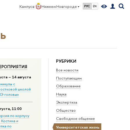
Кампус в
Нижнем Новгороде
РУС
EN
ь
РУБРИКИ
ЕРОПРИЯТИЯ
Все новости
уста – 14 августа
Поступающим
никулы с
Образование
остковой школой
Наука
Э головы»
Экспертиза
густа, 11:00
Общество
урсия по корпусу
Свободное общение
. Костина и
улка по
Университетская жизнь