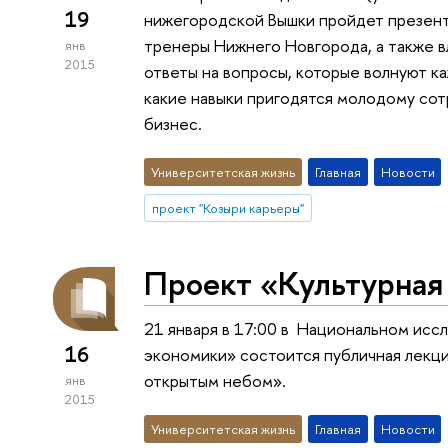
19
нижегородской Вышки пройдет презент
тренеры Нижнего Новгорода, а также 
янв
2015
ответы на вопросы, которые волнуют каж
какие навыки пригодятся молодому сот
бизнес.
Университетская жизнь
Главная
Новости
проект "Козыри карьеры"
Проект «Культурная
21 января в 17:00 в Национальном исс
16
экономики» состоится публичная лекц
открытым небом».
янв
2015
Университетская жизнь
Главная
Новости