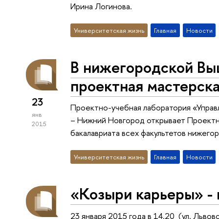
Ирина Логинова.
Университетская жизнь
Главная
Новости
В нижегородской Вы
проектная мастерск
23
Проектно-учебная лаборатория «Упра
янв
– Нижний Новгород открывает Проектн
2015
бакалавриата всех факультетов нижего
Университетская жизнь
Главная
Новости
«Козыри карьеры» - 
23 января 2015 года в 14.20 (ул. Львовс