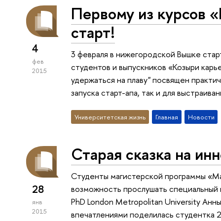
Первому из курсов 
старт!
4
3 февраля в нижегородской Вышке стар
фев
студентов и выпускников «Козыри карье
2015
удержаться на плаву" посвящен практи
запуска старт-апа, так и для выстраив
Университетская жизнь
Главная
Новости
Старая сказка на ин
Студенты магистерской программы «М
28
возможность прослушать специальный 
PhD London Metropolitan University А
янв
2015
впечатлениями поделилась студентка 