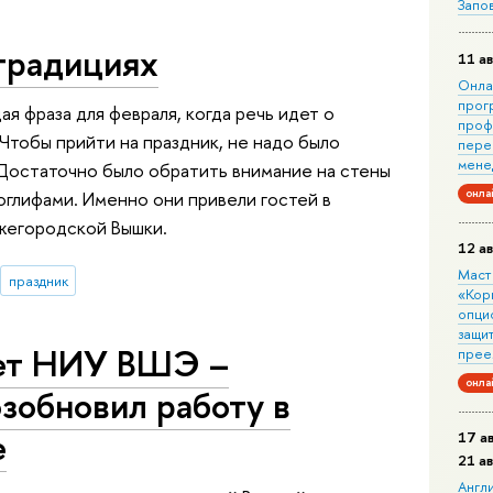
Запо
 традициях
11 ав
Онла
прог
я фраза для февраля, когда речь идет о
проф
Чтобы прийти на праздник, не надо было
пере
мене
Достаточно было обратить внимание на стены
онла
оглифами. Именно они привели гостей в
ижегородской Вышки.
12 ав
Маст
праздник
«Кор
опци
защит
вет НИУ ВШЭ –
прее
онла
зобновил работу в
е
17 а
21 а
Англ