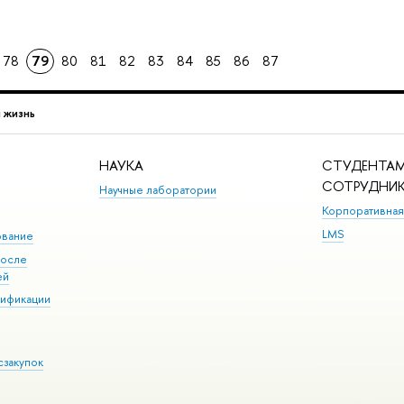
78
79
80
81
82
83
84
85
86
87
 жизнь
НАУКА
СТУДЕНТАМ
СОТРУДНИ
Научные лаборатории
Корпоративная
LMS
ование
после
ей
лификации
сзакупок