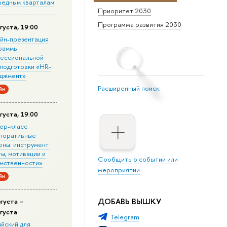
ведным кварталам
Приоритет 2030
Программа развития 2030
густа, 19:00
йн-презентация
раммы
ессиональной
подготовки «HR-
джмент»
Расширенный поиск
йн
густа, 19:00
ер-класс
поративные
оны: инструмент
ы, мотивации и
Сообщить о событии или
мственности»
мероприятии
йн
ДОБАВЬ ВЫШКУ
вгуста –
вгуста
Telegram
ийский для