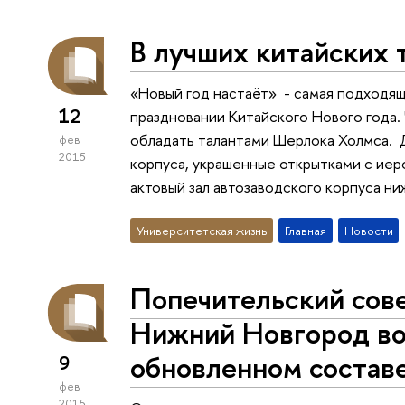
В лучших китайских
«Новый год настаёт» - самая подходяща
12
праздновании Китайского Нового года. 
обладать талантами Шерлока Холмса. 
фев
2015
корпуса, украшенные открытками с иер
актовый зал автозаводского корпуса н
Университетская жизнь
Главная
Новости
Попечительский со
Нижний Новгород во
обновленном состав
9
фев
2015