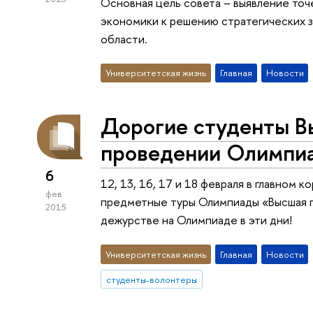
Основная цель совета – выявление то
экономики к решению стратегических 
области.
Университетская жизнь
Главная
Новости
Дорогие студенты В
проведении Олимпи
6
12, 13, 16, 17 и 18 февраля в главном
фев
предметные туры Олимпиады «Высшая п
2015
дежурстве на Олимпиаде в эти дни!
Университетская жизнь
Главная
Новости
студенты-волонтеры