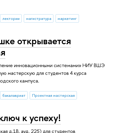
лектории
магистратура
маркетинг
шке открывается
ая
вление инновационными системами» НИУ ВШЭ
ую мастерскую для студентов 4 курса
родского кампуса.
бакалавриат
Проектная мастерская
ключ к успеху!
кая д.1В, ауд. 225) для студентов