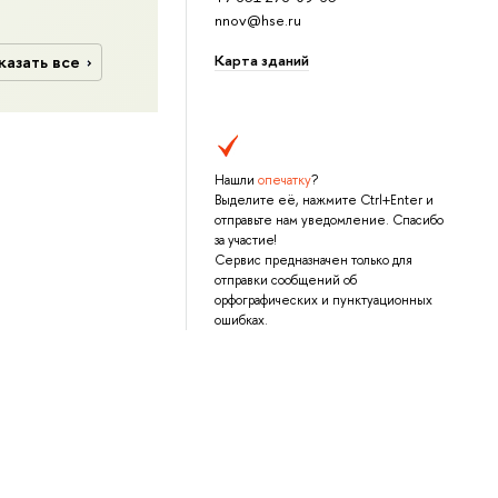
nnov@hse.ru
Карта зданий
казать все
Нашли
опечатку
?
Выделите её, нажмите Ctrl+Enter и
отправьте нам уведомление. Спасибо
за участие!
Сервис предназначен только для
отправки сообщений об
орфографических и пунктуационных
ошибках.