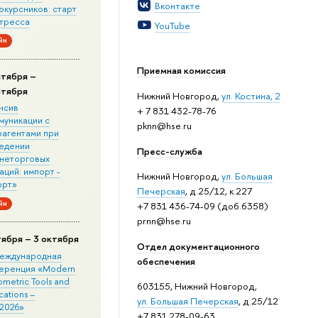
Вконтакте
окурсников: старт
стресса
YouTube
йн
Приемная комиссия
нтября –
нтября
Нижний Новгород,
ул. Костина, 2
нсив
+ 7 831 432-78-76
муникации с
pknn@hse.ru
рагентами при
едении
Пресс-служба
неторговых
ций: импорт -
Нижний Новгород,
ул. Большая
орт»
Печерская
, д.25/12, к.227
йн
+7 831 436-74-09 (доб.6358)
prnn@hse.ru
тября – 3 октября
Отдел документационного
 Международная
обеспечения
еренция «Modern
metric Tools and
603155, Нижний Новгород,
cations –
ул. Большая Печерская
, д.25/12
2026»
+7 831 278-09-63