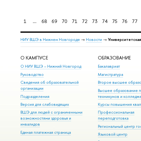
1
...
68
69
70
71
72
73
74
75
76
77
НИУ ВШЭ в Нижнем Новгороде
→
Новости
→
Университетская
О КАМПУСЕ
ОБРАЗОВАНИЕ
О НИУ ВШЭ – Нижний Новгород
Бакалавриат
Руководство
Магистратура
Сведения об образовательной
Второе высшее образ
организации
Высшее образование 
Подразделения
техникумов и колледж
Версия для слабовидящих
Курсы повышения ква
ВШЭ для людей с ограниченными
Профессиональная
возможностями здоровья и
переподготовка
инвалидов
Региональный центр го
Единая платежная страница
Языковой центр