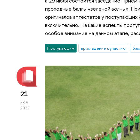
а 29 июля состоится заседание Прием
проходные баллы «зеленой волны». При
оригиналов аттестатов у поступающих 
включительно. На какие аспекты посту
особое внимание на данном этапе, рас
Поступающим
приглашение к участию
бак
21
июл
2022