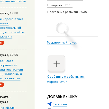
ведным кварталам
Приоритет 2030
Программа развития 2030
густа, 19:00
йн-презентация
раммы
ессиональной
подготовки «HR-
джмент»
Расширенный поиск
йн
густа, 19:00
ер-класс
поративные
оны: инструмент
ы, мотивации и
Сообщить о событии или
мственности»
мероприятии
йн
ДОБАВЬ ВЫШКУ
вгуста –
вгуста
Telegram
ийский для