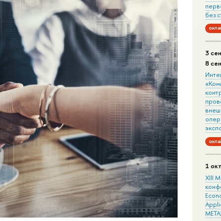
перв
без 
онла
3 се
8 се
Инте
«Ком
конт
пров
внеш
опера
эксп
онла
1 ок
XIII
конф
Econo
Appli
META