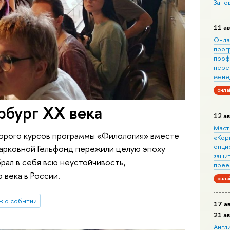
Запо
11 ав
Онла
прог
проф
пере
мене
онла
рбург XX века
12 ав
Маст
торого курсов программы «Филология» вместе
«Кор
опци
арковной Гельфонд пережили целую эпоху
защит
брал в себя всю неустойчивость,
прее
 века в России.
онла
ж о событии
17 а
21 а
Англ