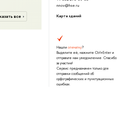
nnov@hse.ru
Карта зданий
казать все
Нашли
опечатку
?
Выделите её, нажмите Ctrl+Enter и
отправьте нам уведомление. Спасибо
за участие!
Сервис предназначен только для
отправки сообщений об
орфографических и пунктуационных
ошибках.