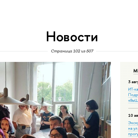
Новости
Страница 102 из 507
М
3 авг
ИТ-ка
Подр
«ВыШ
10 ав
Экск
на ул
прог