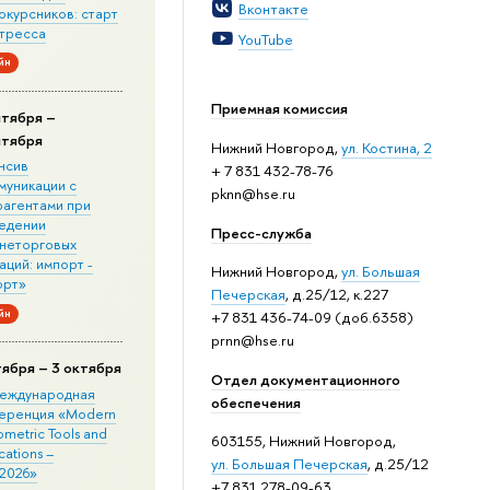
Вконтакте
окурсников: старт
стресса
YouTube
йн
Приемная комиссия
нтября –
нтября
Нижний Новгород,
ул. Костина, 2
нсив
+ 7 831 432-78-76
муникации с
pknn@hse.ru
рагентами при
едении
Пресс-служба
неторговых
ций: импорт -
Нижний Новгород,
ул. Большая
орт»
Печерская
, д.25/12, к.227
йн
+7 831 436-74-09 (доб.6358)
prnn@hse.ru
тября – 3 октября
Отдел документационного
 Международная
обеспечения
еренция «Modern
metric Tools and
603155, Нижний Новгород,
cations –
ул. Большая Печерская
, д.25/12
2026»
+7 831 278-09-63