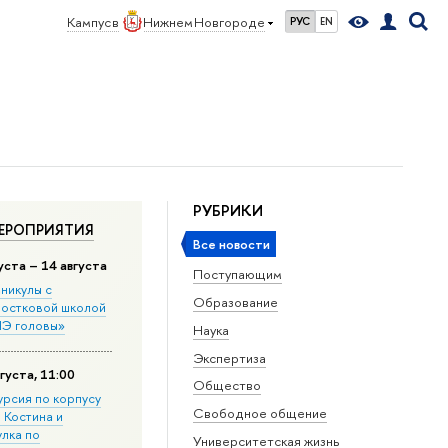
Кампус в
Нижнем Новгороде
РУС
EN
РУБРИКИ
ЕРОПРИЯТИЯ
Все новости
уста – 14 августа
Поступающим
никулы с
Образование
остковой школой
Э головы»
Наука
Экспертиза
густа, 11:00
Общество
урсия по корпусу
Свободное общение
. Костина и
улка по
Университетская жизнь