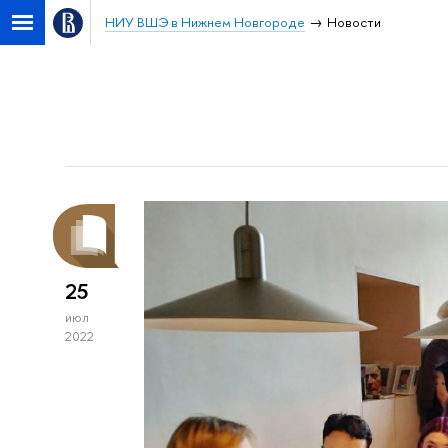
НИУ ВШЭ в Нижнем Новгороде
Новости
25
июл
2022