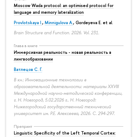
Moscow Wada protocol: an optimised protocol for
language and memory lateralization
Provlotskaya I.
,
Minnigulova A.
, Gordeyeva E. et al.
Brain Structure and Function. 2026. Vol. 231.
Глава в книге
Иммерсивная реальность - новая реальность в
лингвообразовании
Ватлецов С. Г.
В кн.: Инновационные технологии в
образовательной деятельности: материалы XXVIII
Международной научно-методической конференции,
г. Н. Новгород, 5.02.2026 г.. Н. Новгород:
Нижегородский государственный технический
университет им. Р.Е. Алексеева, 2026.
С. 294-297.
Препринт
Linguistic Specificity of the Left Temporal Cortex: