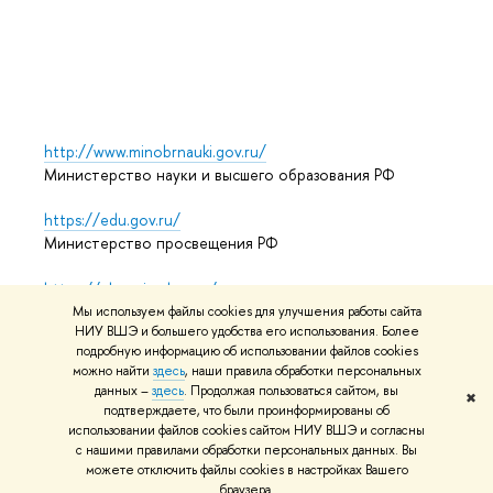
Выпус
Обрат
http://www.minobrnauki.gov.ru/
Министерство науки и высшего образования РФ
https://edu.gov.ru/
Министерство просвещения РФ
https://elearning.hse.ru/mooc
Массовые открытые онлайн-курсы
Мы используем файлы cookies для улучшения работы сайта
НИУ ВШЭ и большего удобства его использования. Более
подробную информацию об использовании файлов cookies
можно найти
здесь
, наши правила обработки персональных
© НИУ ВШЭ 1993–2026
Адреса и контакты
Условия
данных –
здесь
. Продолжая пользоваться сайтом, вы
✖
подтверждаете, что были проинформированы об
использования материалов
Политика конфиденциальности
использовании файлов cookies сайтом НИУ ВШЭ и согласны
Карта сайта
с нашими правилами обработки персональных данных. Вы
можете отключить файлы cookies в настройках Вашего
Редактору
браузера.