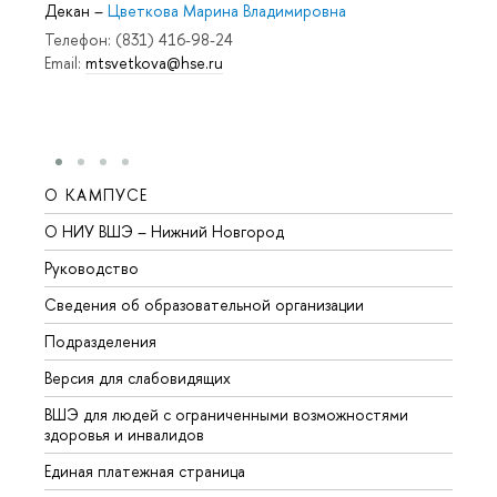
Декан
–
Цветкова Марина Владимировна
Телефон: (831) 416-98-24
Email:
mtsvetkova@hse.ru
О КАМПУСЕ
ОБР
О НИУ ВШЭ – Нижний Новгород
Бакал
Руководство
Магис
Сведения об образовательной организации
Второ
Подразделения
Высше
Версия для слабовидящих
Курсы
ВШЭ для людей с ограниченными возможностями
Профе
здоровья и инвалидов
Регио
Единая платежная страница
Языко