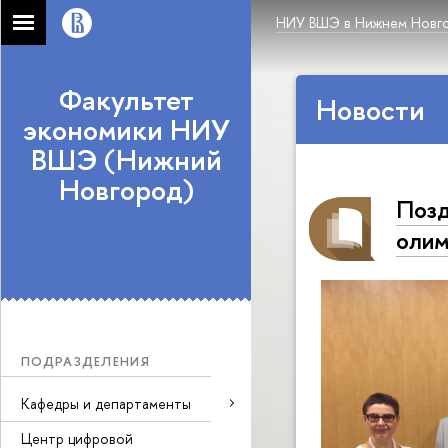
НИУ ВШЭ в Нижнем Новг
Факультет
Новости
экономики НИУ
ВШЭ (Нижний
Новгород)
Позд
олим
ПОДРАЗДЕЛЕНИЯ
Кафедры и департаменты
Центр цифровой