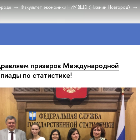
ороде
Факультет экономики НИУ ВШЭ (Нижний Новгород)
равляем призеров Международной
пиады по статистике!