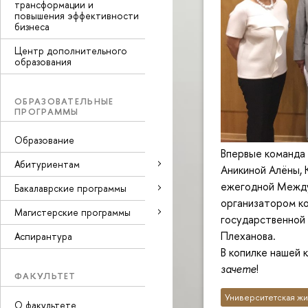
трансформации и
повышения эффективности
бизнеса
Центр дополнительного
образования
ОБРАЗОВАТЕЛЬНЫЕ
ПРОГРАММЫ
Образование
Впервые команда
Абитуриентам
Аникиной Алёны, 
ежегодной Между
Бакалаврские программы
организатором к
Магистерские программы
государственной 
Плеханова.
Аспирантура
В копилке нашей 
зачете
!
ФАКУЛЬТЕТ
Университетская жи
О факультете