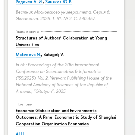
Родичев А. И.
,
Зиняков Ю. В.
Вестник Московского университета. Серия 6:
Экономика. 2026. Т. 61. № 2.
С. 340-357.
Глава в книге
Structures of Authors’ Collaboration at Young
Universities
Matveeva N.
,
Batagelj V.
In bk.: Proceedings of the 20th International
Conference on Scientometrics & Informetrics
(ISSI2025), Vol. 2. Yerevan: Publishing House of the
National Academy of Sciences of the Republic of
Armenia, “Gitutyun”, 2025.
Препринт
Economic Globalization and Environmental
Outcomes: A Panel Econometric Study of Shanghai
Cooperation Organization Economies
ALI I.