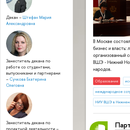
Декан
–
Штефан Мария
Александровна
В Москве состоя
бизнес и власть:
организованный 
Заместитель декана по
ВШЭ - Нижний Но
работе со студентами,
народов.
выпускниками и партнерами
–
Сучкова Екатерина
Образование
ис
Олеговна
международное сот
НИУ ВШЭ в Нижнем
Заместитель декана по
Парт
проектной деятельности
–