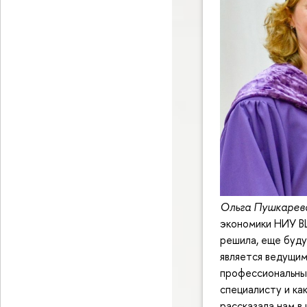
Ольга Пушкарев
экономики НИУ ВШ
решила, еще буду
является ведущим
профессиональный
специалисту и ка
рассказала нам в