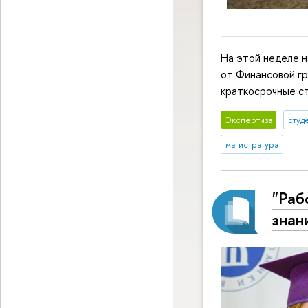
На этой неделе н
от Финансовой гр
краткосрочные ст
Экспертиза
студ
магистратура
"Раб
знан