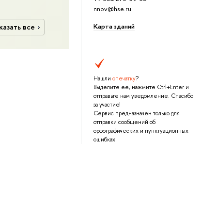
nnov@hse.ru
Карта зданий
казать все
Нашли
опечатку
?
Выделите её, нажмите Ctrl+Enter и
отправьте нам уведомление. Спасибо
за участие!
Сервис предназначен только для
отправки сообщений об
орфографических и пунктуационных
ошибках.