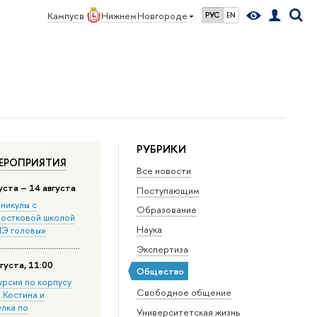
Кампус в
Нижнем Новгороде
РУС
EN
РУБРИКИ
ЕРОПРИЯТИЯ
Все новости
уста – 14 августа
Поступающим
никулы с
Образование
остковой школой
Наука
Э головы»
Экспертиза
густа, 11:00
Общество
урсия по корпусу
Свободное общение
. Костина и
улка по
Университетская жизнь