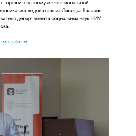
re, организованному межрегиональной
енника-исследователя из Липецка Валерия
авателя департамента социальных наук НИУ
ова.
таж о событии