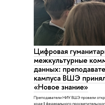
Цифровая гуманитар
межкультурные комм
данных: преподават
кампуса ВШЭ принял
«Новое знание»
Преподаватели НИУ ВШЭ провели откры
ходе II федерального просветительско