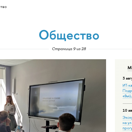
тво
Общество
Страница 9 из 28
М
3 авг
ИТ-ка
Подр
«ВыШ
10 ав
Экск
на ул
прог