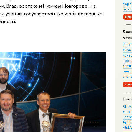
перв
чи, Владивостоке и Нижнем Новгороде. На
без 
или ученые, государственные и общественные
онла
ицисты.
3 се
8 се
Инте
«Ком
конт
пров
внеш
опера
эксп
онла
1 ок
XIII
конф
Econo
Appli
META