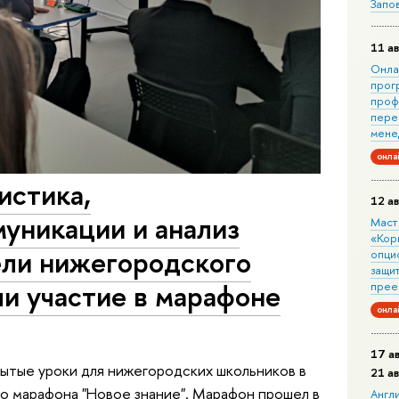
Запо
11 ав
Онла
прог
проф
пере
мене
онла
истика,
12 ав
уникации и анализ
Маст
«Кор
ели нижегородского
опци
защит
и участие в марафоне
прее
онла
17 а
тые уроки для нижегородских школьников в
21 а
го марафона "Новое знание". Марафон прошел в
Англ