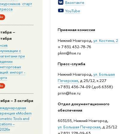
Вконтакте
окурсников: старт
стресса
YouTube
йн
Приемная комиссия
нтября –
нтября
Нижний Новгород,
ул. Костина, 2
нсив
+ 7 831 432-78-76
муникации с
pknn@hse.ru
рагентами при
едении
Пресс-служба
неторговых
ций: импорт -
Нижний Новгород,
ул. Большая
орт»
Печерская
, д.25/12, к.227
йн
+7 831 436-74-09 (доб.6358)
prnn@hse.ru
тября – 3 октября
Отдел документационного
 Международная
обеспечения
еренция «Modern
metric Tools and
603155, Нижний Новгород,
cations –
ул. Большая Печерская
, д.25/12
2026»
+7 831 278-09-63