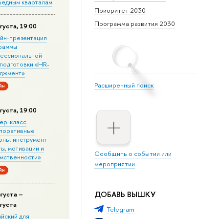
ведным кварталам
Приоритет 2030
Программа развития 2030
густа, 19:00
йн-презентация
раммы
ессиональной
подготовки «HR-
джмент»
Расширенный поиск
йн
густа, 19:00
ер-класс
поративные
оны: инструмент
ы, мотивации и
Сообщить о событии или
мственности»
мероприятии
йн
ДОБАВЬ ВЫШКУ
вгуста –
вгуста
Telegram
ийский для