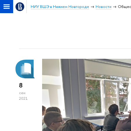
НИУ ВШЭ в Нижнем Новгороде
Новости
Общес
8
сен
2021