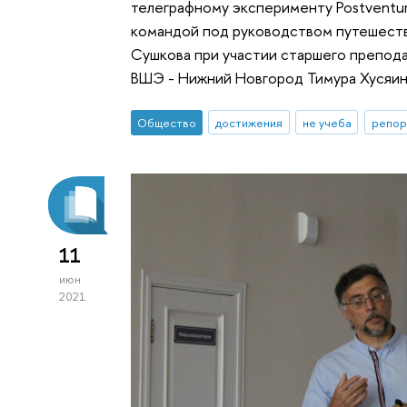
телеграфному эксперименту Postventu
командой под руководством путешеств
Сушкова при участии старшего препод
ВШЭ - Нижний Новгород Тимура Хусяин
Общество
достижения
не учеба
репор
11
июн
2021