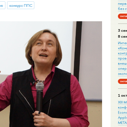
перв
ию
конкурс ППС
без 
онла
3 се
8 се
Инте
«Ком
конт
пров
внеш
опера
эксп
онла
1 ок
XIII
конф
Econo
Appli
META