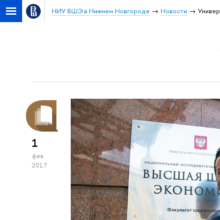
НИУ ВШЭ в Нижнем Новгороде
Новости
Универ
1
фев
2017