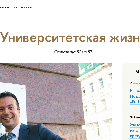
ситетская жизнь
Университетская жизн
Страница 52 из 87
М
3 авг
ИТ-ка
Подр
«ВыШ
10 ав
Экск
на ул
прог