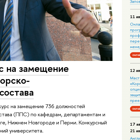
Запо
11 ав
Онла
прог
проф
пере
мене
онла
с на замещение
12 ав
орско-
Маст
«Кор
состава
опци
защит
прее
курс на замещение 736 должностей
онла
тава (ППС) по кафедрам, департаментам и
рге, Нижнем Новгороде и Перми. Конкурсный
17 а
ний университета.
21 а
Англ