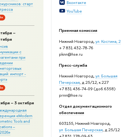
Вконтакте
окурсников: старт
стресса
YouTube
йн
Приемная комиссия
нтября –
нтября
Нижний Новгород,
ул. Костина, 2
нсив
+ 7 831 432-78-76
муникации с
pknn@hse.ru
рагентами при
едении
Пресс-служба
неторговых
ций: импорт -
Нижний Новгород,
ул. Большая
орт»
Печерская
, д.25/12, к.227
йн
+7 831 436-74-09 (доб.6358)
prnn@hse.ru
тября – 3 октября
Отдел документационного
 Международная
обеспечения
еренция «Modern
metric Tools and
603155, Нижний Новгород,
cations –
ул. Большая Печерская
, д.25/12
2026»
+7 831 278-09-63