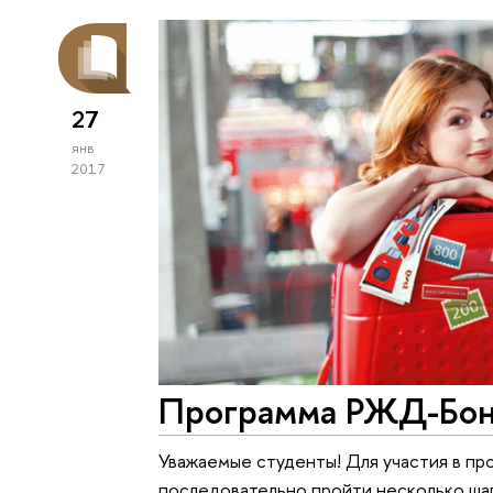
27
янв
2017
Программа РЖД-Бону
Уважаемые студенты! Для участия в пр
последовательно пройти несколько ша