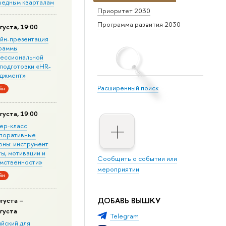
ведным кварталам
Приоритет 2030
Программа развития 2030
густа, 19:00
йн-презентация
раммы
ессиональной
подготовки «HR-
джмент»
Расширенный поиск
йн
густа, 19:00
ер-класс
поративные
оны: инструмент
ы, мотивации и
Сообщить о событии или
мственности»
мероприятии
йн
ДОБАВЬ ВЫШКУ
вгуста –
вгуста
Telegram
ийский для