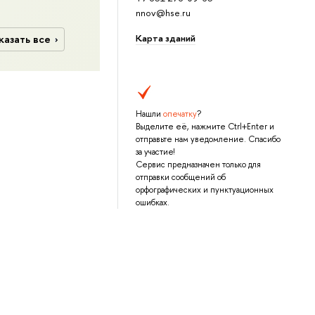
nnov@hse.ru
Карта зданий
казать все
Нашли
опечатку
?
Выделите её, нажмите Ctrl+Enter и
отправьте нам уведомление. Спасибо
за участие!
Сервис предназначен только для
отправки сообщений об
орфографических и пунктуационных
ошибках.