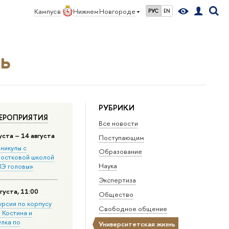
Кампус в
Нижнем Новгороде
РУС
EN
ь
РУБРИКИ
ЕРОПРИЯТИЯ
Все новости
уста – 14 августа
Поступающим
никулы с
Образование
остковой школой
Наука
Э головы»
Экспертиза
густа, 11:00
Общество
урсия по корпусу
Свободное общение
. Костина и
улка по
Университетская жизнь