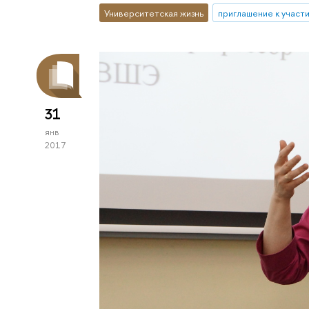
Университетская жизнь
приглашение к участ
31
янв
2017