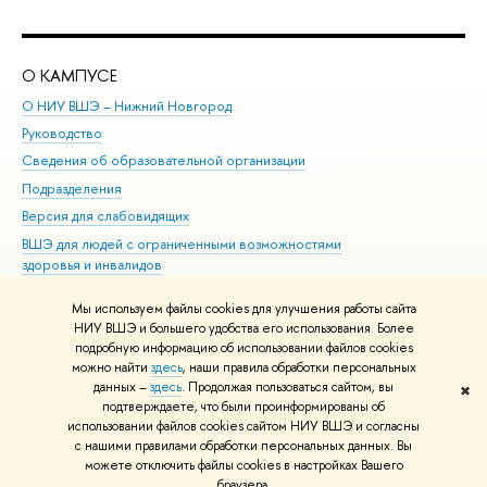
О КАМПУСЕ
ОБ
О НИУ ВШЭ – Нижний Новгород
Бак
Руководство
Маг
Сведения об образовательной организации
Вт
Подразделения
Вы
Версия для слабовидящих
Ку
ВШЭ для людей с ограниченными возможностями
Пр
здоровья и инвалидов
Рег
Единая платежная страница
Яз
Мы используем файлы cookies для улучшения работы сайта
Вы
НИУ ВШЭ и большего удобства его использования. Более
подробную информацию об использовании файлов cookies
Обр
можно найти
здесь
, наши правила обработки персональных
данных –
здесь
. Продолжая пользоваться сайтом, вы
✖
Редактору
подтверждаете, что были проинформированы об
© НИУ ВШЭ 1993–2026
Адреса и контакты
Условия использования
использовании файлов cookies сайтом НИУ ВШЭ и согласны
с нашими правилами обработки персональных данных. Вы
материалов
Политика конфиденциальности
Карта сайта
можете отключить файлы cookies в настройках Вашего
Шрифты HSE Sans и HSE Slab разработаны в
Школе дизайна НИУ ВШЭ
браузера.