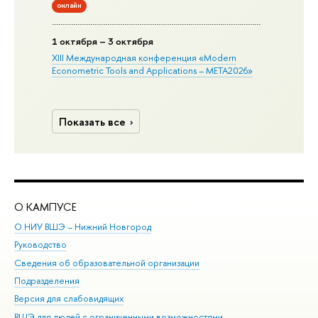
онлайн
1 октября – 3 октября
XIII Международная конференция «Modern
Econometric Tools and Applications – META2026»
Показать все
О КАМПУСЕ
ОБ
О НИУ ВШЭ – Нижний Новгород
Бак
Руководство
Маг
Сведения об образовательной организации
Вт
Подразделения
Вы
Версия для слабовидящих
Ку
ВШЭ для людей с ограниченными возможностями
Пр