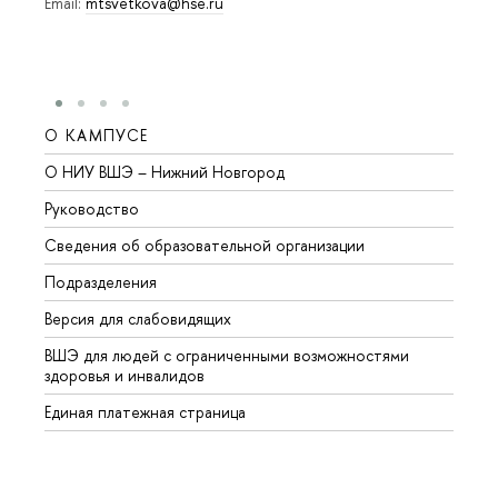
Email:
mtsvetkova@hse.ru
О КАМПУСЕ
ОБР
О НИУ ВШЭ – Нижний Новгород
Бакал
Руководство
Магис
Сведения об образовательной организации
Второ
Подразделения
Высше
Версия для слабовидящих
Курсы
ВШЭ для людей с ограниченными возможностями
Профе
здоровья и инвалидов
Регио
Единая платежная страница
Языко
Выпус