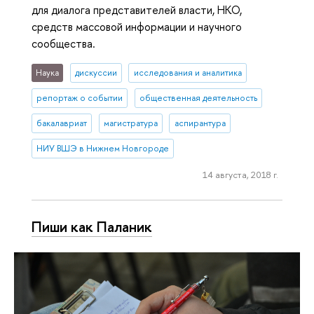
для диалога представителей власти, НКО,
средств массовой информации и научного
сообщества.
Наука
дискуссии
исследования и аналитика
репортаж о событии
общественная деятельность
бакалавриат
магистратура
аспирантура
НИУ ВШЭ в Нижнем Новгороде
14 августа, 2018 г.
Пиши как Паланик