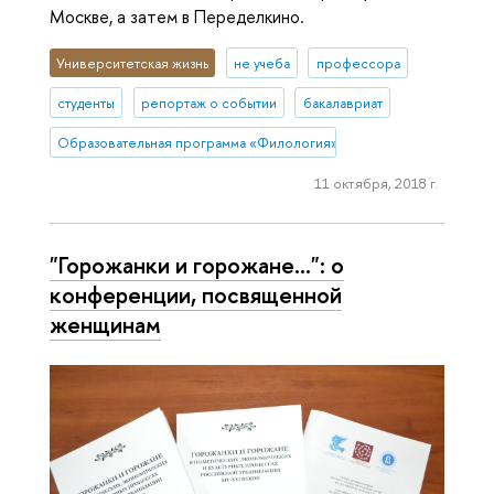
Москве, а затем в Переделкино.
Университетская жизнь
не учеба
профессора
студенты
репортаж о событии
бакалавриат
Образовательная программа «Филология»
11 октября, 2018 г.
"Горожанки и горожане...": о
конференции, посвященной
женщинам