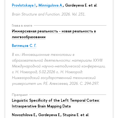
Provlotskaya I.
,
Minnigulova A.
, Gordeyeva E. et al.
Brain Structure and Function. 2026. Vol. 231.
Глава в книге
Иммерсивная реальность - новая реальность в
лингвообразовании
Ватлецов С. Г.
В кн.: Инновационные технологии в
образовательной деятельности: материалы XXVIII
Международной научно-методической конференции,
г. Н. Новгород, 5.02.2026 г.. Н. Новгород:
Нижегородский государственный технический
университет им. Р.Е. Алексеева, 2026.
С. 294-297.
Препринт
Linguistic Specificity of the Left Temporal Cortex:
Intraoperative Brain Mapping Data
Novozhilova E.
,
Gordeyeva E.
,
Stupina E.
et al.