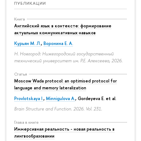
ПУБЛИКАЦИИ
Книга
Английский язык в контексте: формирование
актуальных коммуникативных навыков
Курьян М. Л.
,
Воронина Е. А.
Н. Новгород: Нижегородский государственный
технический университет им. Р.Е. Алексеева, 2026.
Статья
Moscow Wada protocol: an optimised protocol for
language and memory lateralization
Provlotskaya I.
,
Minnigulova A.
, Gordeyeva E. et al.
Brain Structure and Function. 2026. Vol. 231.
Глава в книге
Иммерсивная реальность - новая реальность в
лингвообразовании