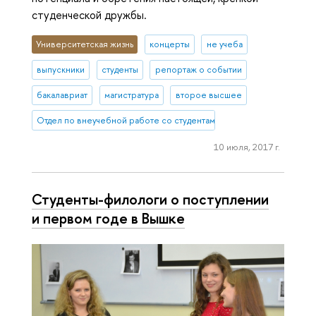
студенческой дружбы.
Университетская жизнь
концерты
не учеба
выпускники
студенты
репортаж о событии
бакалавриат
магистратура
второе высшее
Отдел по внеучебной работе со студентами (Нижний Новгород)
10 июля, 2017 г.
Студенты-филологи о поступлении
и первом годе в Вышке