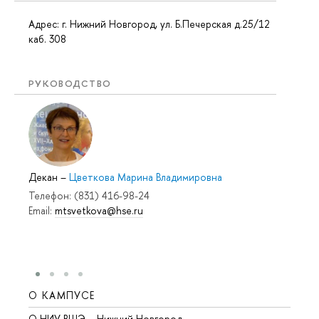
Адрес: г. Нижний Новгород, ул. Б.Печерская д.25/12
каб. 308
РУКОВОДСТВО
Декан
–
Цветкова Марина Владимировна
Телефон: (831) 416-98-24
Email:
mtsvetkova@hse.ru
О КАМПУСЕ
ОБР
О НИУ ВШЭ – Нижний Новгород
Бакал