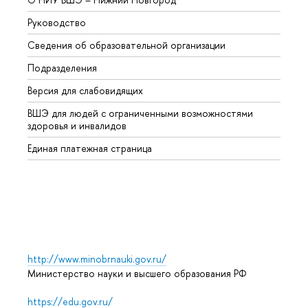
Руководство
Магис
Сведения об образовательной организации
Второ
Подразделения
Высше
Версия для слабовидящих
Курсы
ВШЭ для людей с ограниченными возможностями
Профе
здоровья и инвалидов
Регио
Единая платежная страница
Языко
Выпус
Обрат
http://www.minobrnauki.gov.ru/
Министерство науки и высшего образования РФ
https://edu.gov.ru/