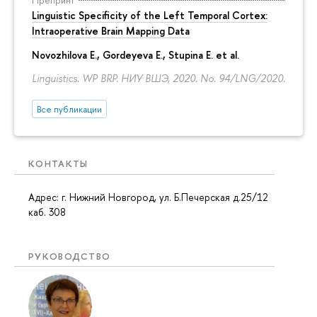
Препринт
Linguistic Specificity of the Left Temporal Cortex:
Intraoperative Brain Mapping Data
Novozhilova E.
,
Gordeyeva E.
,
Stupina E.
et al.
Linguistics. WP BRP. НИУ ВШЭ, 2020. No. 94/LNG/2020.
Все публикации
КОНТАКТЫ
Адрес: г. Нижний Новгород, ул. Б.Печерская д.25/12
каб. 308
РУКОВОДСТВО