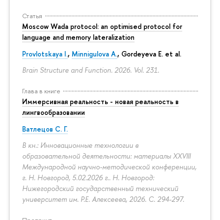
Статья
Moscow Wada protocol: an optimised protocol for
language and memory lateralization
Provlotskaya I.
,
Minnigulova A.
, Gordeyeva E. et al.
Brain Structure and Function. 2026. Vol. 231.
Глава в книге
Иммерсивная реальность - новая реальность в
лингвообразовании
Ватлецов С. Г.
В кн.: Инновационные технологии в
образовательной деятельности: материалы XXVIII
Международной научно-методической конференции,
г. Н. Новгород, 5.02.2026 г.. Н. Новгород:
Нижегородский государственный технический
университет им. Р.Е. Алексеева, 2026.
С. 294-297.