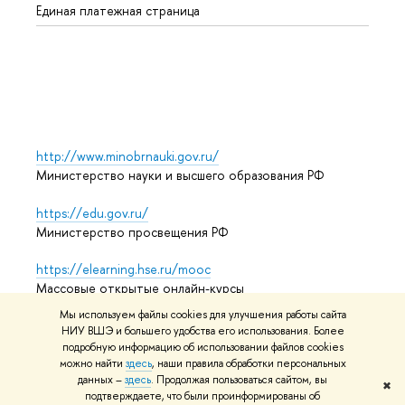
Единая платежная страница
Языко
Выпус
Обрат
http://www.minobrnauki.gov.ru/
Министерство науки и высшего образования РФ
https://edu.gov.ru/
Министерство просвещения РФ
https://elearning.hse.ru/mooc
Массовые открытые онлайн-курсы
Мы используем файлы cookies для улучшения работы сайта
НИУ ВШЭ и большего удобства его использования. Более
подробную информацию об использовании файлов cookies
© НИУ ВШЭ 1993–2026
Адреса и контакты
Условия
можно найти
здесь
, наши правила обработки персональных
использования материалов
Политика конфиденциальности
данных –
здесь
. Продолжая пользоваться сайтом, вы
✖
Карта сайта
подтверждаете, что были проинформированы об