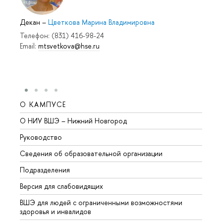
Декан
–
Цветкова Марина Владимировна
Телефон: (831) 416-98-24
Email:
mtsvetkova@hse.ru
О КАМПУСЕ
ОБР
О НИУ ВШЭ – Нижний Новгород
Бакал
Руководство
Магис
Сведения об образовательной организации
Второ
Подразделения
Высше
Версия для слабовидящих
Курсы
ВШЭ для людей с ограниченными возможностями
Профе
здоровья и инвалидов
Регио