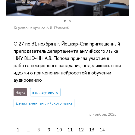
© фото из архива А.В. Поповой
С 27 по 31 ноября в г. Йошкар-Ола приглашенный
преподаватель департамента английского языка
НИУ ВШЭ-НН А.В. Попова приняла участие в
работе секционного заседания, поделившись свои
идеями о применении нейросетей в обучении
аудированию
Наука
взгляд ученого
Департамент английского языка
5 ноября, 2025 г.
1
...
8
9
10
11
12
13
14