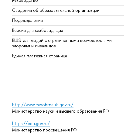
Руководство
Магис
Сведения об образовательной организации
Второ
Подразделения
Высше
Версия для слабовидящих
Курсы
ВШЭ для людей с ограниченными возможностями
Профе
здоровья и инвалидов
Регио
Единая платежная страница
Языко
Выпус
Обрат
http://www.minobrnauki.gov.ru/
Министерство науки и высшего образования РФ
https://edu.gov.ru/
Министерство просвещения РФ